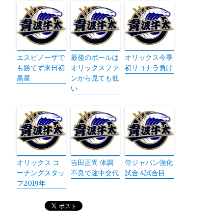
エスピノーザで
最後のボールは
オリックス今季
も勝てず来日初
オリックスファ
初サヨナラ負け
黒星
ンから見ても低
い
オリックス コ
吉田正尚 体調
侍ジャパン強化
ーチングスタッ
不良で途中交代
試合 4試合目
フ2019年