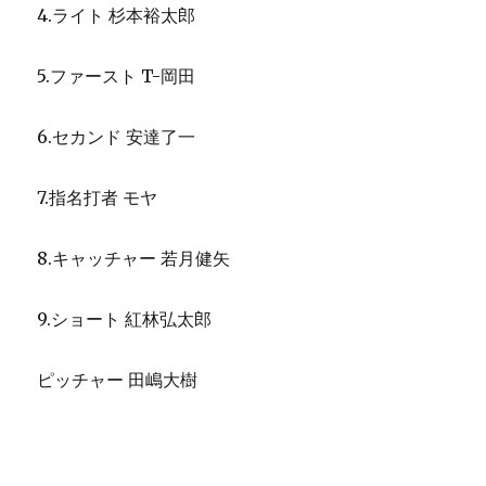
4.ライト 杉本裕太郎
5.ファースト T-岡田
6.セカンド 安達了一
7.指名打者 モヤ
8.キャッチャー 若月健矢
9.ショート 紅林弘太郎
ピッチャー 田嶋大樹