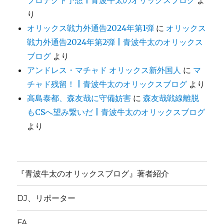
プロテクト予想 | 青波牛太のオリックスブログ
よ
り
オリックス戦力外通告2024年第1弾
に
オリックス
戦力外通告2024年第2弾 | 青波牛太のオリックス
ブログ
より
アンドレス・マチャド オリックス新外国人
に
マ
チャド残留！ | 青波牛太のオリックスブログ
より
高島泰都、森友哉に守備妨害
に
森友哉戦線離脱
もCSへ望み繋いだ | 青波牛太のオリックスブログ
より
『青波牛太のオリックスブログ』著者紹介
DJ、リポーター
FA