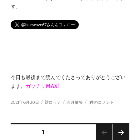
す。
今日も最後まで読んでくださってありがとうござい
ます。
ガッチリMAX!
投
カ
タ
若
2021年6月30日
対ロッテ
若月健矢
1件のコメント
稿
テ
グ
月
日:
ゴ
健
リ
矢
ー
の
投
固定ページ
1
3