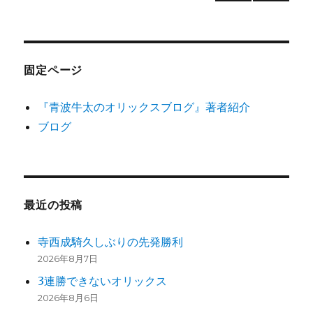
ラ
次の
稿
ン
ペー
で
ジ
の
オ
リ
固定ページ
ッ
ペ
ク
『青波牛太のオリックスブログ』著者紹介
ス
ー
再
ブログ
び
ジ
単
独
首
送
位
最近の投稿
へ
り
の
寺西成騎久しぶりの先発勝利
2026年8月7日
3連勝できないオリックス
2026年8月6日