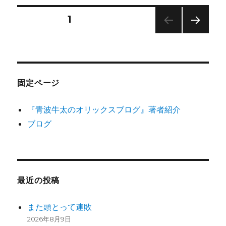
リ
ン
ー
東
投
固定ページ
1
に
ひ
次の
稿
ど
ペー
か
ジ
の
っ
た
固定ページ
中
ペ
川
『青波牛太のオリックスブログ』著者紹介
の
ー
守
ブログ
備
ジ
に
送
最近の投稿
り
また頭とって連敗
2026年8月9日