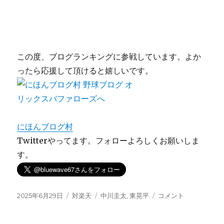
この度、ブログランキングに参戦しています。よか
ったら応援して頂けると嬉しいです。
にほんブログ村
Twitterやってます。フォローよろしくお願いしま
す。
投
カ
タ
ノ
2025年6月29日
対楽天
中川圭太
,
東晃平
コメント
稿
テ
グ
ー
日:
ゴ
コ