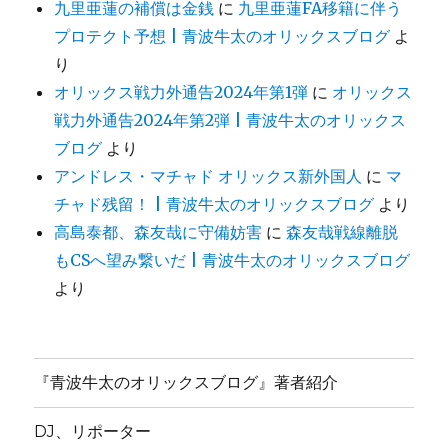
九里亜蓮の補償は金銭
に
九里亜蓮FA移籍に伴う
プロテクト予想 | 青波牛太のオリックスブログ
よ
り
オリックス戦力外通告2024年第1弾
に
オリックス
戦力外通告2024年第2弾 | 青波牛太のオリックス
ブログ
より
アンドレス・マチャド オリックス新外国人
に
マ
チャド残留！ | 青波牛太のオリックスブログ
より
高島泰都、森友哉に守備妨害
に
森友哉戦線離脱
もCSへ望み繋いだ | 青波牛太のオリックスブログ
より
『青波牛太のオリックスブログ』著者紹介
DJ、リポーター