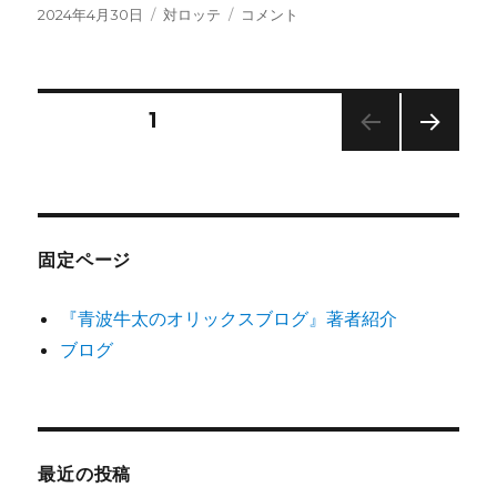
投
カ
初
2024年4月30日
対ロッテ
コメント
稿
テ
回
日:
ゴ
の
リ
判
ー
断
投
固定ページ
1
ミ
ス
次の
稿
が
ペー
全
ジ
の
て
に
固定ページ
ペ
『青波牛太のオリックスブログ』著者紹介
ー
ブログ
ジ
送
最近の投稿