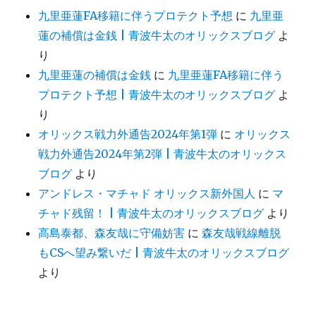
九里亜蓮FA移籍に伴うプロテクト予想
に
九里亜
蓮の補償は金銭 | 青波牛太のオリックスブログ
よ
り
九里亜蓮の補償は金銭
に
九里亜蓮FA移籍に伴う
プロテクト予想 | 青波牛太のオリックスブログ
よ
り
オリックス戦力外通告2024年第1弾
に
オリックス
戦力外通告2024年第2弾 | 青波牛太のオリックス
ブログ
より
アンドレス・マチャド オリックス新外国人
に
マ
チャド残留！ | 青波牛太のオリックスブログ
より
高島泰都、森友哉に守備妨害
に
森友哉戦線離脱
もCSへ望み繋いだ | 青波牛太のオリックスブログ
より