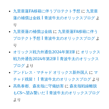
九里亜蓮FA移籍に伴うプロテクト予想
に
九里亜
蓮の補償は金銭 | 青波牛太のオリックスブログ
よ
り
九里亜蓮の補償は金銭
に
九里亜蓮FA移籍に伴う
プロテクト予想 | 青波牛太のオリックスブログ
よ
り
オリックス戦力外通告2024年第1弾
に
オリックス
戦力外通告2024年第2弾 | 青波牛太のオリックス
ブログ
より
アンドレス・マチャド オリックス新外国人
に
マ
チャド残留！ | 青波牛太のオリックスブログ
より
高島泰都、森友哉に守備妨害
に
森友哉戦線離脱
もCSへ望み繋いだ | 青波牛太のオリックスブログ
より