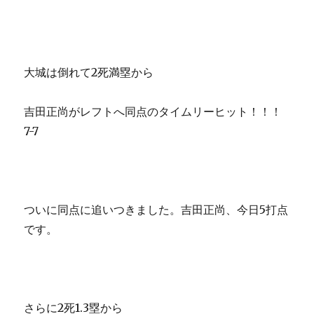
大城は倒れて2死満塁から
吉田正尚がレフトへ同点のタイムリーヒット！！！
7-7
ついに同点に追いつきました。吉田正尚、今日5打点
です。
さらに2死1.3塁から