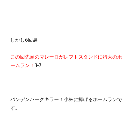
しかし6回裏
この回先頭のマレーロがレフトスタンドに特大のホ
ームラン！
3-7
バンデンハークキラー！小林に捧げるホームランで
す。