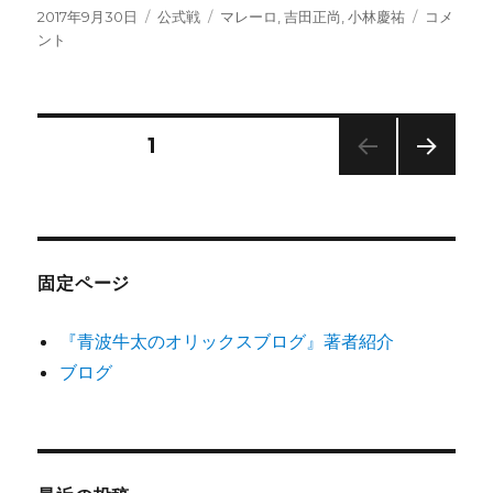
投
カ
タ
小
2017年9月30日
公式戦
マレーロ
,
吉田正尚
,
小林慶祐
コメ
稿
テ
グ
林
ント
日:
ゴ
緊
リ
急
ー
降
板
投
固定ページ
1
も
吉
次の
稿
田
ペー
正
ジ
の
尚
同
固定ページ
点
ペ
打
『青波牛太のオリックスブログ』著者紹介
に
ー
マ
ブログ
レ
ジ
ー
ロ
逆
送
転