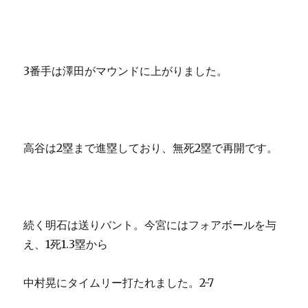
3番手は澤田がマウンドに上がりました。
高谷は2塁まで進塁しており、無死2塁で再開です。
続く明石は送りバント。今宮にはフォアボールを与
え、1死1.3塁から
中村晃にタイムリー打たれました。2-7