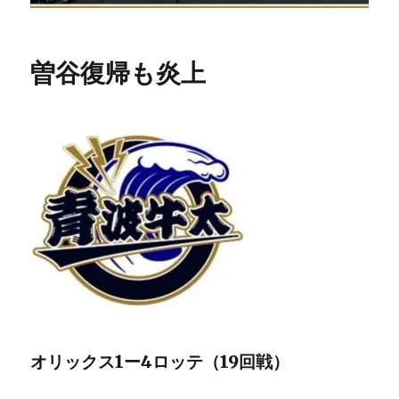
ブ
曽谷復帰も炎上
ロ
グ
オリックス1ー4ロッテ（19回戦）