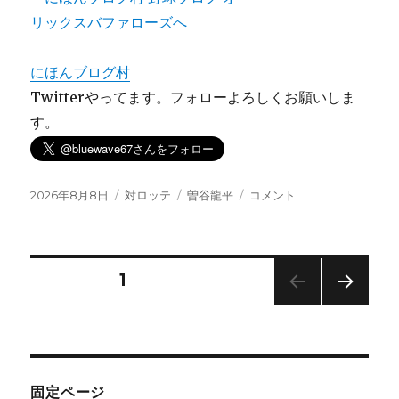
にほんブログ村
Twitterやってます。フォローよろしくお願いしま
す。
投
カ
タ
曽
2026年8月8日
対ロッテ
曽谷龍平
コメント
稿
テ
グ
谷
日:
ゴ
復
リ
帰
ー
も
投
固定ページ
1
炎
上
次の
稿
に
ペー
ジ
の
固定ページ