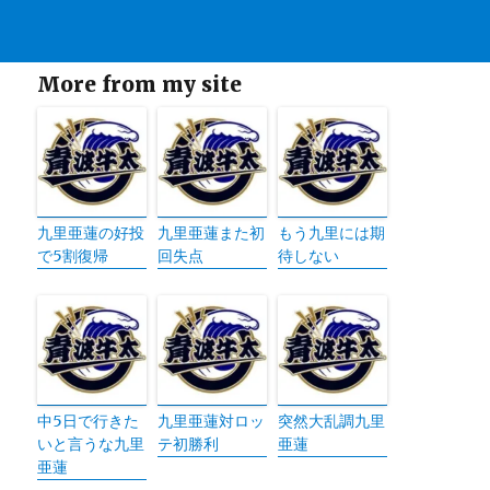
More from my site
九里亜蓮の好投
九里亜蓮また初
もう九里には期
で5割復帰
回失点
待しない
中5日で行きた
九里亜蓮対ロッ
突然大乱調九里
いと言うな九里
テ初勝利
亜蓮
亜蓮