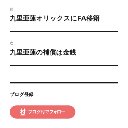
投
前
稿
九里亜蓮オリックスにFA移籍
前
の
ナ
投
ビ
稿:
次
ゲ
九里亜蓮の補償は金銭
次
の
ー
投
シ
稿:
ョ
ブログ登録
ン