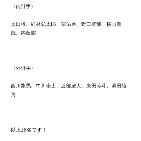
〈内野手〉
太田椋、紅林弘太郎、宗佑磨、野口智哉、横山聖
哉、内藤鵬
〈外野手〉
西川龍馬、中川圭太、渡部遼人、来田涼斗、池田陵
真
以上28名です！