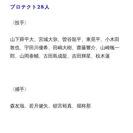
プロテクト28人
〈投手〉
山下舜平大、宮城大弥、曽谷龍平、東晃平、小木田
敦也、宇田川優希、田嶋大樹、齋藤響介、山崎颯一
郎、山岡泰輔、古田島成龍、吉田輝星、椋木蓮
〈捕手〉
森友哉、若月健矢、頓宮裕真、堀柊那