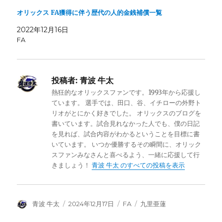
オリックス FA獲得に伴う歴代の人的金銭補償一覧
2022年12月16日
FA
投稿者:
青波 牛太
熱狂的なオリックスファンです。1993年から応援し
ています。 選手では、田口、谷、イチローの外野ト
リオがとにかく好きでした。 オリックスのブログを
書いています。試合見れなかった人でも、僕の日記
を見れば、試合内容がわかるということを目標に書
いています。 いつか優勝するその瞬間に、オリック
スファンみなさんと喜べるよう、一緒に応援して行
きましょう！
青波 牛太 のすべての投稿を表示
投
投
カ
タ
青波 牛太
2024年12月17日
FA
九里亜蓮
稿
稿
テ
グ