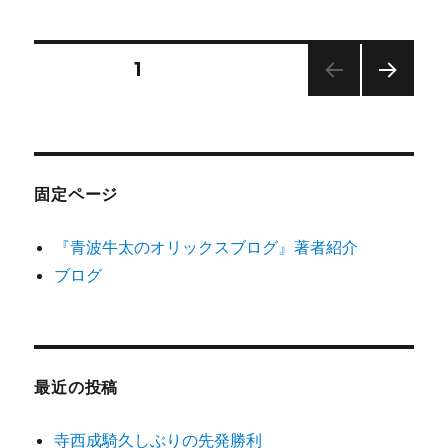
日:
ゴ
ス
リ
ポ
ー
ー
投
固定ページ
1
ツ
内
次の
稿
閣
ペー
（増
ジ
の
井
浩
固定ページ
俊、
ペ
山
『青波牛太のオリックスブログ』著者紹介
岡
ー
泰
ブログ
輔
ジ
出
演）
に
送
最近の投稿
り
寺西成騎久しぶりの先発勝利