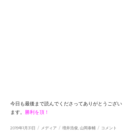
今日も最後まで読んでくださってありがとうござい
ます。
勝利を頂！
投
カ
タ
戦
2019年1月31日
メディア
増井浩俊
,
山岡泰輔
コメント
稿
テ
グ
え！