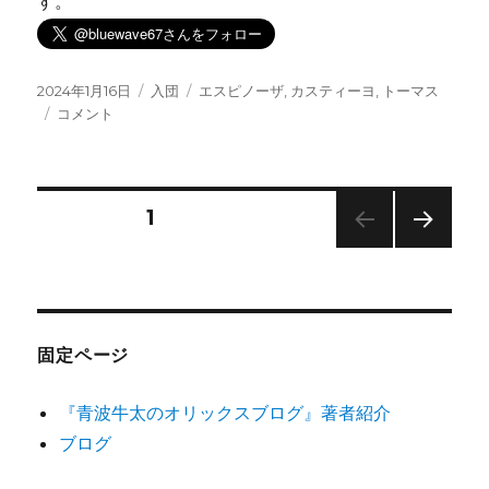
す。
投
カ
タ
2024年1月16日
入団
エスピノーザ
,
カスティーヨ
,
トーマス
稿
ト
テ
グ
コメント
日:
ー
ゴ
マ
リ
ス、
ー
カ
投
固定ページ
1
ス
テ
次の
稿
ィ
ペー
ー
ジ
の
ヨ、
エ
固定ページ
ス
ペ
ピ
ノ
『青波牛太のオリックスブログ』著者紹介
ー
ー
ブログ
ザ
ジ
獲