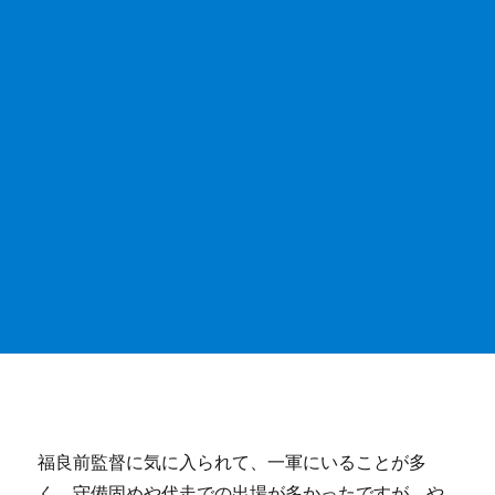
福良前監督に気に入られて、一軍にいることが多
く、守備固めや代走での出場が多かったですが、や