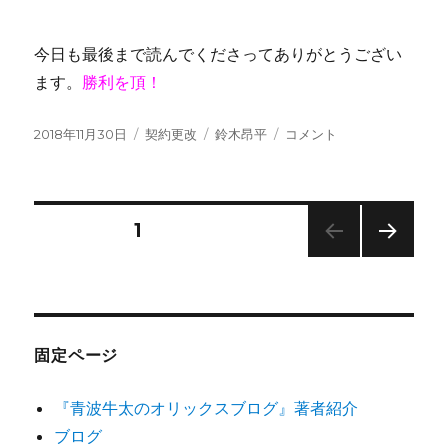
今日も最後まで読んでくださってありがとうござい
ます。
勝利を頂！
投
カ
タ
鈴
2018年11月30日
契約更改
鈴木昂平
コメント
稿
テ
グ
木
日:
ゴ
昂
リ
平
ー
契
投
固定ページ
1
約
更
次の
稿
改
ペー
2018→2019
ジ
の
に
固定ページ
ペ
『青波牛太のオリックスブログ』著者紹介
ー
ブログ