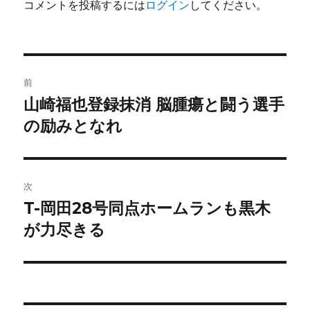
コメントを投稿するには
ログイン
してください。
投
前
稿
山崎福也登録抹消 脳腫瘍と闘う選手
前
の
の励みとなれ
ナ
投
ビ
稿:
ゲ
次
T-岡田28号同点ホームランも黒木
次
ー
の
が力尽きる
シ
投
稿:
ョ
ン