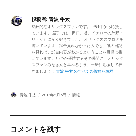
投稿者:
青波 牛太
熱狂的なオリックスファンです。1993年から応援し
ています。 選手では、田口、谷、イチローの外野ト
リオがとにかく好きでした。 オリックスのブログを
書いています。試合見れなかった人でも、僕の日記
を見れば、試合内容がわかるということを目標に書
いています。 いつか優勝するその瞬間に、オリック
スファンみなさんと喜べるよう、一緒に応援して行
きましょう！
青波 牛太 のすべての投稿を表示
投
投
カ
青波 牛太
2017年9月5日
情報
稿
稿
テ
者
日:
ゴ
リ
ー
コメントを残す