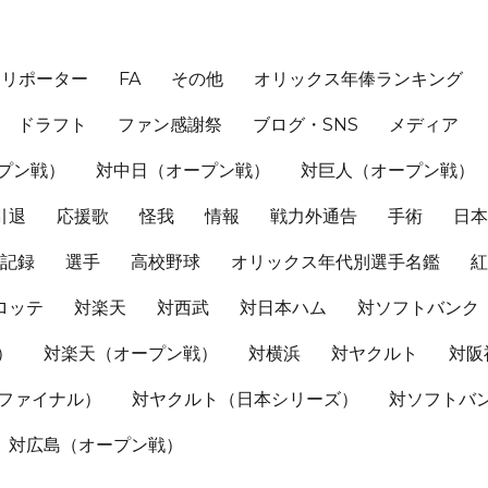
、リポーター
FA
その他
オリックス年俸ランキング
ドラフト
ファン感謝祭
ブログ・SNS
メディア
プン戦）
対中日（オープン戦）
対巨人（オープン戦）
引退
応援歌
怪我
情報
戦力外通告
手術
日
記録
選手
高校野球
オリックス年代別選手名鑑
ロッテ
対楽天
対西武
対日本ハム
対ソフトバンク
）
対楽天（オープン戦）
対横浜
対ヤクルト
対阪
Sファイナル）
対ヤクルト（日本シリーズ）
対ソフトバ
対広島（オープン戦）