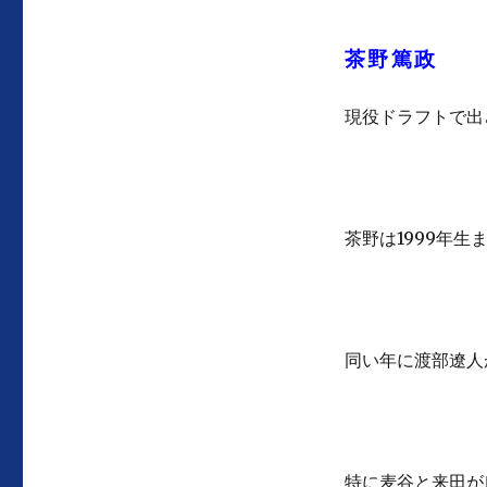
茶野篤政
現役ドラフトで出
茶野は1999年生
同い年に渡部遼人
特に麦谷と来田が