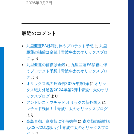
2026年8月3日
最近のコメント
九里亜蓮FA移籍に伴うプロテクト予想
に
九里
亜蓮の補償は金銭 | 青波牛太のオリックスブロ
グ
より
九里亜蓮の補償は金銭
に
九里亜蓮FA移籍に伴
うプロテクト予想 | 青波牛太のオリックスブロ
グ
より
オリックス戦力外通告2024年第1弾
に
オリッ
クス戦力外通告2024年第2弾 | 青波牛太のオリ
ックスブログ
より
アンドレス・マチャド オリックス新外国人
に
マチャド残留！ | 青波牛太のオリックスブログ
より
高島泰都、森友哉に守備妨害
に
森友哉戦線離脱
もCSへ望み繋いだ | 青波牛太のオリックスブロ
グ
より