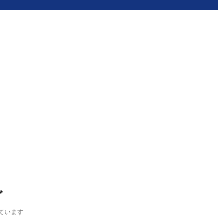
グ
ています