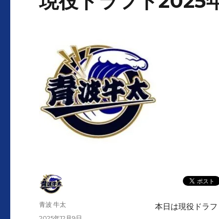
現役ドラフト2025
投
青波 牛太
本日は現役ドラフ
稿
投
2025年12月9日