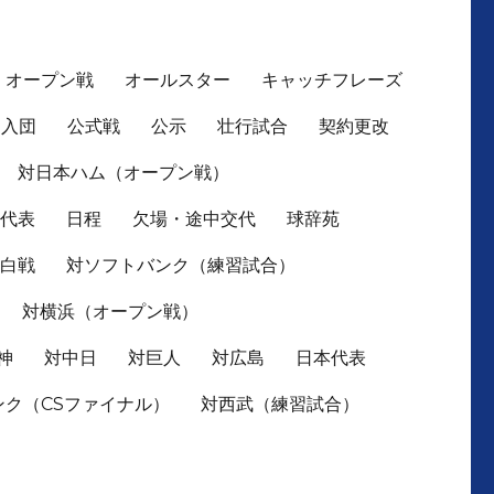
オープン戦
オールスター
キャッチフレーズ
入団
公式戦
公示
壮行試合
契約更改
対日本ハム（オープン戦）
本代表
日程
欠場・途中交代
球辞苑
紅白戦
対ソフトバンク（練習試合）
対横浜（オープン戦）
神
対中日
対巨人
対広島
日本代表
ンク（CSファイナル）
対西武（練習試合）