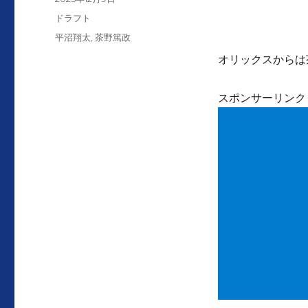
者
稿
カ
ドラフト
日:
テ
タ
平沼翔太
,
茶野篤政
ゴ
グ
オリックスからは
リ
ー
スポンサーリンク