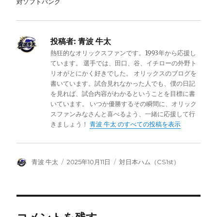
対ソフトバンク
投稿者:
青波 牛太
熱狂的なオリックスファンです。1993年から応援し
ています。 選手では、田口、谷、イチローの外野ト
リオがとにかく好きでした。 オリックスのブログを
書いています。試合見れなかった人でも、僕の日記
を見れば、試合内容がわかるということを目標に書
いています。 いつか優勝するその瞬間に、オリック
スファンみなさんと喜べるよう、一緒に応援して行
きましょう！
青波 牛太 のすべての投稿を表示
投
投
カ
青波 牛太
2025年10月11日
対日本ハム（CS1st）
稿
稿
テ
者
日:
ゴ
リ
ー