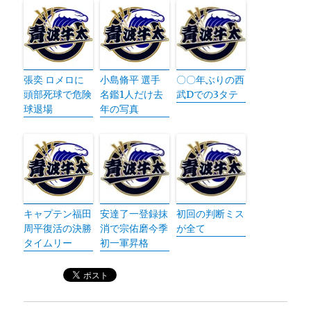
張奕 ロメロに
小島脩平 選手
〇〇年ぶりの西
頭部死球で危険
名鑑1人だけ去
武Dでの3タテ
球退場
年の写真
キャプテン福田
安達了一登録抹
初回の判断ミス
周平復活の決勝
消で宗佑磨今季
が全て
タイムリー
初一軍昇格