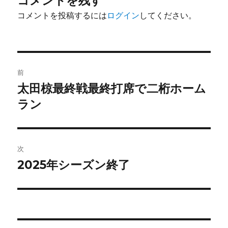
コメントを残す
コメントを投稿するには
ログイン
してください。
投
前
稿
太田椋最終戦最終打席で二桁ホーム
前
の
ラン
ナ
投
ビ
稿:
ゲ
次
2025年シーズン終了
次
ー
の
シ
投
稿:
ョ