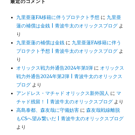
最近のコメント
九里亜蓮FA移籍に伴うプロテクト予想
に
九里亜
蓮の補償は金銭 | 青波牛太のオリックスブログ
よ
り
九里亜蓮の補償は金銭
に
九里亜蓮FA移籍に伴う
プロテクト予想 | 青波牛太のオリックスブログ
よ
り
オリックス戦力外通告2024年第1弾
に
オリックス
戦力外通告2024年第2弾 | 青波牛太のオリックス
ブログ
より
アンドレス・マチャド オリックス新外国人
に
マ
チャド残留！ | 青波牛太のオリックスブログ
より
高島泰都、森友哉に守備妨害
に
森友哉戦線離脱
もCSへ望み繋いだ | 青波牛太のオリックスブログ
より