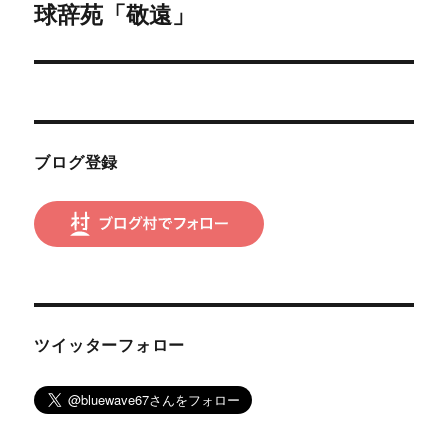
ゲ
球辞苑「敬遠」
次
の
ー
投
シ
稿:
ョ
ブログ登録
ン
ツイッターフォロー