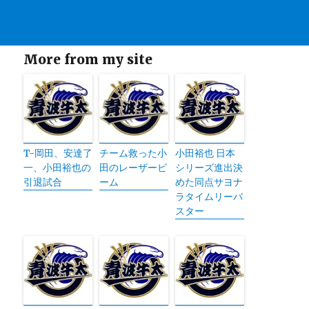
More from my site
T-岡田、安達了
チーム救った小
小田裕也 日本
一、小田裕也の
田のレーザービ
シリーズ進出決
引退試合
ーム
めた同点サヨナ
ラタイムリーバ
スター