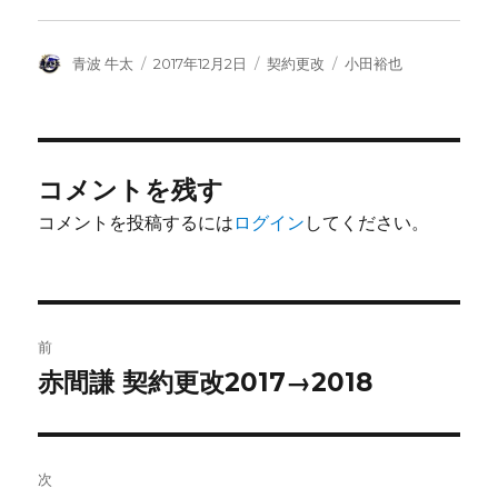
投
投
カ
タ
青波 牛太
2017年12月2日
契約更改
小田裕也
稿
稿
テ
グ
者
日:
ゴ
リ
ー
コメントを残す
コメントを投稿するには
ログイン
してください。
投
前
稿
赤間謙 契約更改2017→2018
前
の
ナ
投
ビ
稿:
次