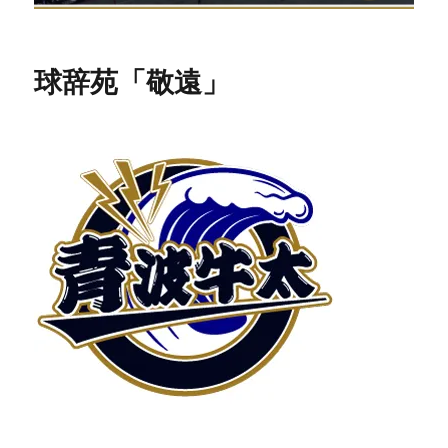
球辞苑「敬遠」