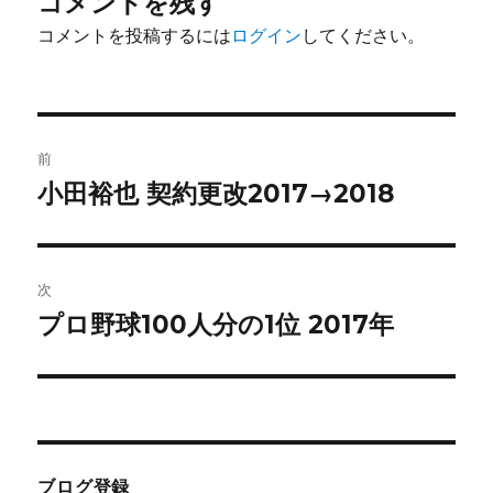
コメントを残す
コメントを投稿するには
ログイン
してください。
投
前
稿
小田裕也 契約更改2017→2018
前
の
ナ
投
ビ
稿:
次
ゲ
プロ野球100人分の1位 2017年
次
の
ー
投
シ
稿:
ョ
ブログ登録