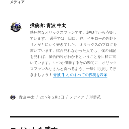
メディア
投稿者:
青波 牛太
熱狂的なオリックスファンです。1993年から応援し
ています。 選手では、田口、谷、イチローの外野ト
リオがとにかく好きでした。 オリックスのブログを
書いています。試合見れなかった人でも、僕の日記
を見れば、試合内容がわかるということを目標に書
いています。 いつか優勝するその瞬間に、オリック
スファンみなさんと喜べるよう、一緒に応援して行
きましょう！
青波 牛太 のすべての投稿を表示
投
投
カ
タ
青波 牛太
2017年12月3日
メディア
球辞苑
稿
稿
テ
グ
者
日:
ゴ
リ
ー