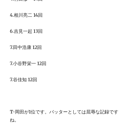
4.相川亮二 14回
6.吉見一起 13回
7.田中浩康 12回
7.小谷野栄一 12回
7.谷佳知 12回
T-岡田が1位です。バッターとしては屈辱な記録です
ね。