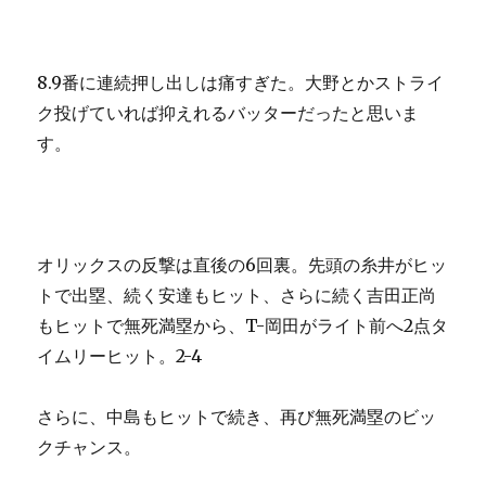
8.9番に連続押し出しは痛すぎた。大野とかストライ
ク投げていれば抑えれるバッターだったと思いま
す。
オリックスの反撃は直後の6回裏。先頭の糸井がヒッ
トで出塁、続く安達もヒット、さらに続く吉田正尚
もヒットで無死満塁から、T-岡田がライト前へ2点タ
イムリーヒット。2-4
さらに、中島もヒットで続き、再び無死満塁のビッ
クチャンス。