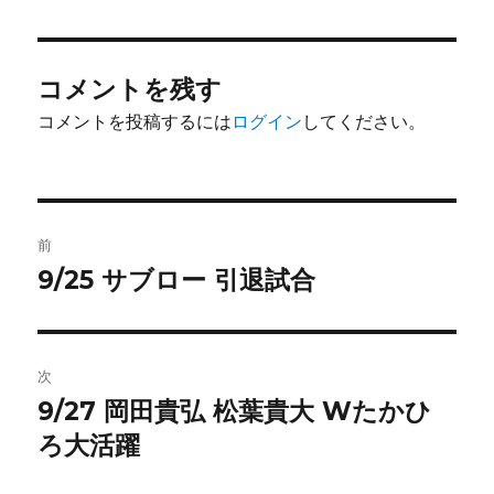
コメントを残す
コメントを投稿するには
ログイン
してください。
投
前
稿
9/25 サブロー 引退試合
前
の
ナ
投
ビ
稿:
次
ゲ
9/27 岡田貴弘 松葉貴大 Wたかひ
次
の
ろ大活躍
ー
投