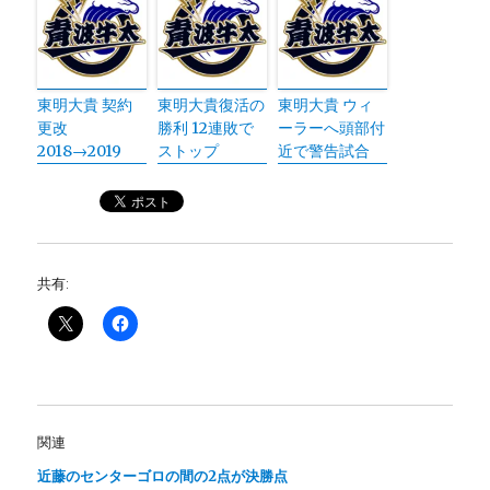
東明大貴 契約
東明大貴復活の
東明大貴 ウィ
更改
勝利 12連敗で
ーラーへ頭部付
2018→2019
ストップ
近で警告試合
共有:
関連
近藤のセンターゴロの間の2点が決勝点