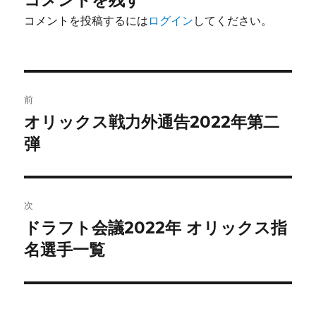
コメントを投稿するには
ログイン
してください。
投
前
稿
オリックス戦力外通告2022年第二
前
の
弾
ナ
投
ビ
稿:
ゲ
次
ドラフト会議2022年 オリックス指
次
ー
の
名選手一覧
シ
投
稿:
ョ