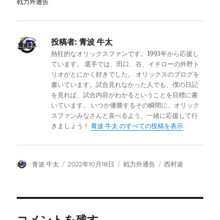
戦力外通告
投稿者:
青波 牛太
熱狂的なオリックスファンです。1993年から応援し
ています。 選手では、田口、谷、イチローの外野ト
リオがとにかく好きでした。 オリックスのブログを
書いています。試合見れなかった人でも、僕の日記
を見れば、試合内容がわかるということを目標に書
いています。 いつか優勝するその瞬間に、オリック
スファンみなさんと喜べるよう、一緒に応援して行
きましょう！
青波 牛太 のすべての投稿を表示
投
投
カ
タ
青波 牛太
2022年10月18日
戦力外通告
西村凌
稿
稿
テ
グ
者
日:
ゴ
リ
ー
コメントを残す