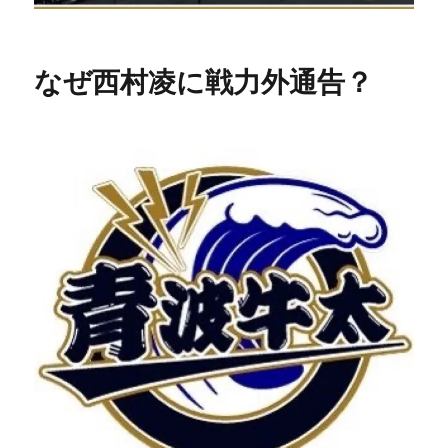
なぜ西村凌に戦力外通告？