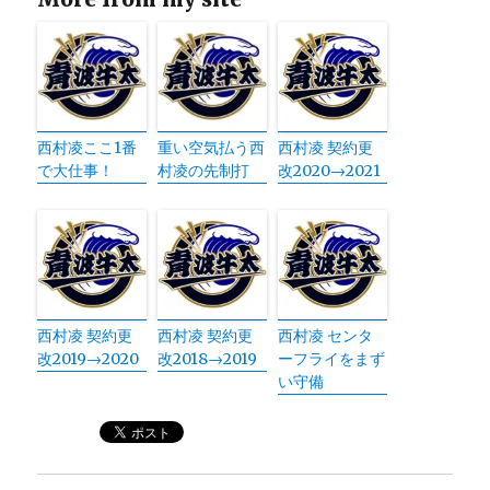
西村凌ここ1番
重い空気払う西
西村凌 契約更
で大仕事！
村凌の先制打
改2020→2021
西村凌 契約更
西村凌 契約更
西村凌 センタ
改2019→2020
改2018→2019
ーフライをまず
い守備