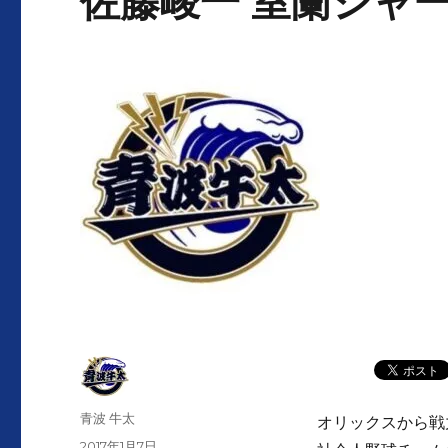
佐藤峻一 室蘭シャ
投
青波 牛太
オリックスから戦
稿
投
2017年1月7日