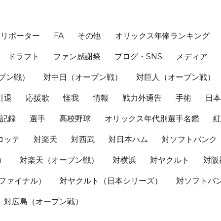
、リポーター
FA
その他
オリックス年俸ランキング
ドラフト
ファン感謝祭
ブログ・SNS
メディア
プン戦）
対中日（オープン戦）
対巨人（オープン戦）
引退
応援歌
怪我
情報
戦力外通告
手術
日
記録
選手
高校野球
オリックス年代別選手名鑑
ロッテ
対楽天
対西武
対日本ハム
対ソフトバンク
）
対楽天（オープン戦）
対横浜
対ヤクルト
対阪
Sファイナル）
対ヤクルト（日本シリーズ）
対ソフトバ
対広島（オープン戦）