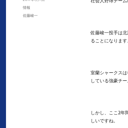
社会人野球チーム
者
稿
カ
情報
日:
テ
タ
佐藤峻一
ゴ
グ
リ
ー
佐藤峻一投手は北
ることになります
室蘭シャークスは
している強豪チー
しかし、ここ2年
しいですね。