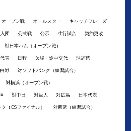
オープン戦
オールスター
キャッチフレーズ
入団
公式戦
公示
壮行試合
契約更改
対日本ハム（オープン戦）
本代表
日程
欠場・途中交代
球辞苑
紅白戦
対ソフトバンク（練習試合）
対横浜（オープン戦）
神
対中日
対巨人
対広島
日本代表
ンク（CSファイナル）
対西武（練習試合）