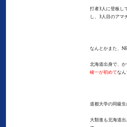
打者3人に登板し
し、3人目のアマ
なんとかまた、N
北海道出身で、か
峻一が初めて
なん
道都大学の同級生
大類進も北海道出