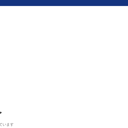
グ
ています