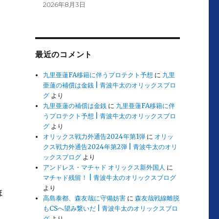
2026年8月3日
最近のコメント
九里亜蓮FA移籍に伴うプロテクト予想
に
九里
亜蓮の補償は金銭 | 青波牛太のオリックスブロ
グ
より
九里亜蓮の補償は金銭
に
九里亜蓮FA移籍に伴
うプロテクト予想 | 青波牛太のオリックスブロ
グ
より
オリックス戦力外通告2024年第1弾
に
オリッ
クス戦力外通告2024年第2弾 | 青波牛太のオリ
ックスブログ
より
アンドレス・マチャド オリックス新外国人
に
マチャド残留！ | 青波牛太のオリックスブログ
より
ほ
高島泰都、森友哉に守備妨害
に
森友哉戦線離脱
もCSへ望み繋いだ | 青波牛太のオリックスブロ
グ
より