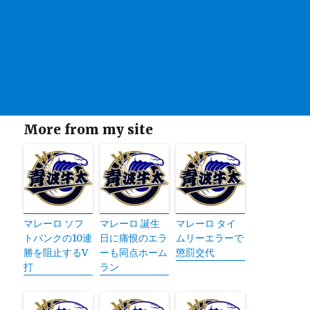
More from my site
マレーロ ソフ
マレーロ 誕生
マレーロ タイ
トバンクの10連
日に痛恨のエラ
ムリーエラーで
勝を阻止するV
ーも同点ホーム
懲罰交代
打
ラン