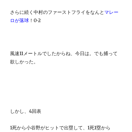
さらに続く中村のファーストフライをなんと
マレー
ロが落球
！0-2
風速11メートルでしたからね、今日は。でも捕って
欲しかった。
しかし、4回表
1死から小谷野がヒットで出塁して、1死1塁から