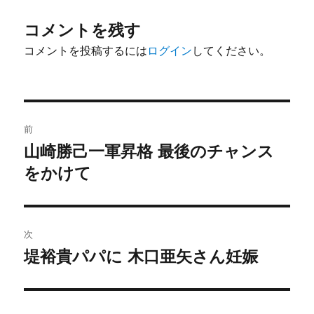
コメントを残す
コメントを投稿するには
ログイン
してください。
投
前
稿
山崎勝己一軍昇格 最後のチャンス
前
の
をかけて
ナ
投
ビ
稿:
ゲ
次
堤裕貴パパに 木口亜矢さん妊娠
次
ー
の
シ
投