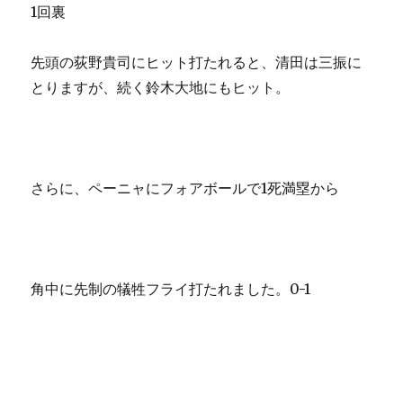
1回裏
先頭の荻野貴司にヒット打たれると、清田は三振に
とりますが、続く鈴木大地にもヒット。
さらに、ペーニャにフォアボールで1死満塁から
角中に先制の犠牲フライ打たれました。0-1