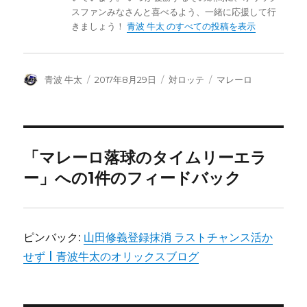
スファンみなさんと喜べるよう、一緒に応援して行
きましょう！
青波 牛太 のすべての投稿を表示
投
投
カ
タ
青波 牛太
2017年8月29日
対ロッテ
マレーロ
稿
稿
テ
グ
者
日:
ゴ
リ
ー
「マレーロ落球のタイムリーエラ
ー」への1件のフィードバック
ピンバック:
山田修義登録抹消 ラストチャンス活か
せず | 青波牛太のオリックスブログ