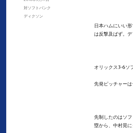
者
稿
カ
対ソフトバンク
日:
テ
タ
ディクソン
ゴ
グ
日本ハムにいい形
リ
ー
は反撃及ばず。デ
オリックス3-6ソ
先発ピッチャーは
先制したのはソフ
塁から、中村晃に