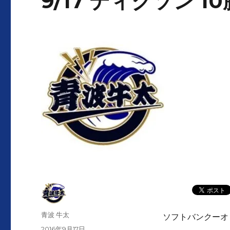
9/17 ディクソン 
投
青波 牛太
ソフトバンクーオ
稿
投
2016年9月17日