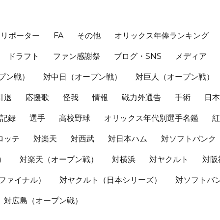
、リポーター
FA
その他
オリックス年俸ランキング
ドラフト
ファン感謝祭
ブログ・SNS
メディア
プン戦）
対中日（オープン戦）
対巨人（オープン戦）
引退
応援歌
怪我
情報
戦力外通告
手術
日
記録
選手
高校野球
オリックス年代別選手名鑑
ロッテ
対楽天
対西武
対日本ハム
対ソフトバンク
）
対楽天（オープン戦）
対横浜
対ヤクルト
対阪
Sファイナル）
対ヤクルト（日本シリーズ）
対ソフトバ
対広島（オープン戦）