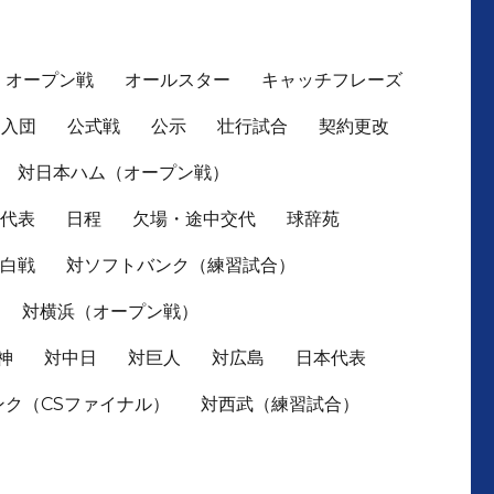
オープン戦
オールスター
キャッチフレーズ
入団
公式戦
公示
壮行試合
契約更改
対日本ハム（オープン戦）
本代表
日程
欠場・途中交代
球辞苑
紅白戦
対ソフトバンク（練習試合）
対横浜（オープン戦）
神
対中日
対巨人
対広島
日本代表
ンク（CSファイナル）
対西武（練習試合）