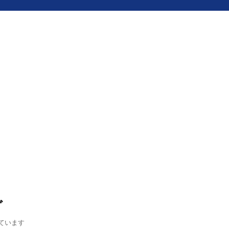
グ
ています