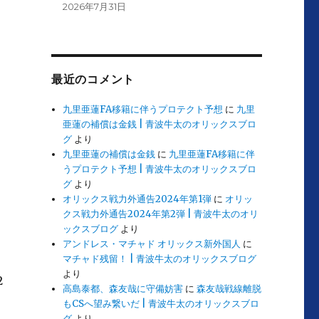
2026年7月31日
最近のコメント
九里亜蓮FA移籍に伴うプロテクト予想
に
九里
亜蓮の補償は金銭 | 青波牛太のオリックスブロ
グ
より
九里亜蓮の補償は金銭
に
九里亜蓮FA移籍に伴
うプロテクト予想 | 青波牛太のオリックスブロ
グ
より
オリックス戦力外通告2024年第1弾
に
オリッ
クス戦力外通告2024年第2弾 | 青波牛太のオリ
ックスブログ
より
アンドレス・マチャド オリックス新外国人
に
マチャド残留！ | 青波牛太のオリックスブログ
より
2
高島泰都、森友哉に守備妨害
に
森友哉戦線離脱
もCSへ望み繋いだ | 青波牛太のオリックスブロ
グ
より