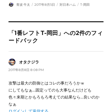
投
投
カ
タ
青波 牛太
2017年8月5日
対日本ハム
T-岡田
稿
稿
テ
グ
者
日:
ゴ
リ
ー
「1番レフトT-岡田」への2件のフィ
ードバック
オタクジラ
よ
り:
2017年8月8日 8:08 PM
攻撃は最大の防御とはコレの事だろうかｗ
にしてもなぁ…固定ってのも大事なんだけども
色々来期とかもろもろ考えての結果なら…良いのか
なぁ
ログインして返信する