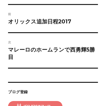
投
前
稿
オリックス追加日程2017
前
の
ナ
投
ビ
稿:
次
ゲ
マレーロのホームランで西勇輝5勝
次
の
目
ー
投
シ
稿:
ョ
ン
ブログ登録