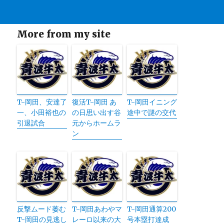
More from my site
T-岡田、安達了
復活T-岡田 あ
T-岡田イニング
一、小田裕也の
の日思い出す谷
途中で謎の交代
引退試合
元からホームラ
ン
反撃ムード萎む
T-岡田あわやマ
T-岡田通算200
T-岡田の見逃し
レーロ以来の大
号本塁打達成