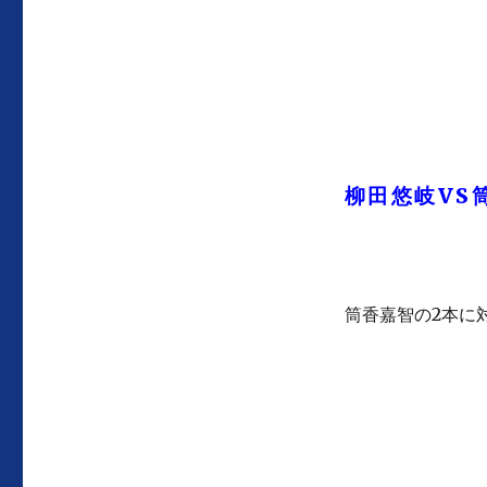
柳田悠岐VS
筒香嘉智の2本に