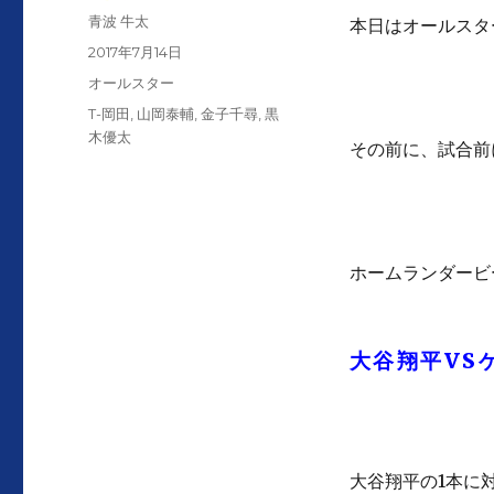
投
青波 牛太
本日はオールスタ
稿
投
2017年7月14日
者
稿
カ
オールスター
日:
テ
タ
T-岡田
,
山岡泰輔
,
金子千尋
,
黒
ゴ
グ
木優太
その前に、試合前
リ
ー
ホームランダービ
大谷翔平VS
大谷翔平の1本に