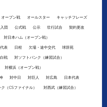
オープン戦
オールスター
キャッチフレーズ
入団
公式戦
公示
壮行試合
契約更改
対日本ハム（オープン戦）
本代表
日程
欠場・途中交代
球辞苑
紅白戦
対ソフトバンク（練習試合）
対横浜（オープン戦）
神
対中日
対巨人
対広島
日本代表
ンク（CSファイナル）
対西武（練習試合）