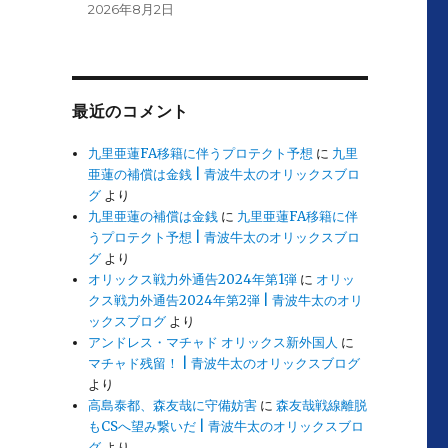
2026年8月2日
最近のコメント
九里亜蓮FA移籍に伴うプロテクト予想
に
九里
亜蓮の補償は金銭 | 青波牛太のオリックスブロ
グ
より
九里亜蓮の補償は金銭
に
九里亜蓮FA移籍に伴
うプロテクト予想 | 青波牛太のオリックスブロ
グ
より
オリックス戦力外通告2024年第1弾
に
オリッ
クス戦力外通告2024年第2弾 | 青波牛太のオリ
ックスブログ
より
アンドレス・マチャド オリックス新外国人
に
マチャド残留！ | 青波牛太のオリックスブログ
より
高島泰都、森友哉に守備妨害
に
森友哉戦線離脱
もCSへ望み繋いだ | 青波牛太のオリックスブロ
グ
より