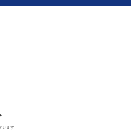
グ
ています