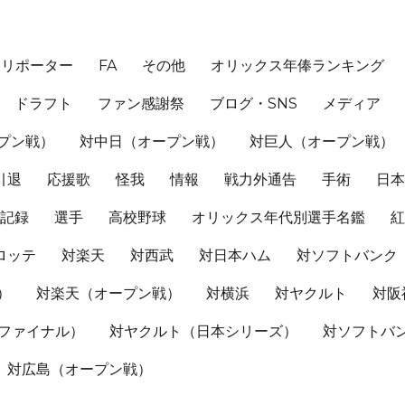
、リポーター
FA
その他
オリックス年俸ランキング
ドラフト
ファン感謝祭
ブログ・SNS
メディア
プン戦）
対中日（オープン戦）
対巨人（オープン戦）
引退
応援歌
怪我
情報
戦力外通告
手術
日
記録
選手
高校野球
オリックス年代別選手名鑑
ロッテ
対楽天
対西武
対日本ハム
対ソフトバンク
）
対楽天（オープン戦）
対横浜
対ヤクルト
対阪
Sファイナル）
対ヤクルト（日本シリーズ）
対ソフトバ
対広島（オープン戦）