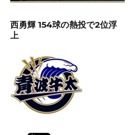
西勇輝 154球の熱投で2位浮
上