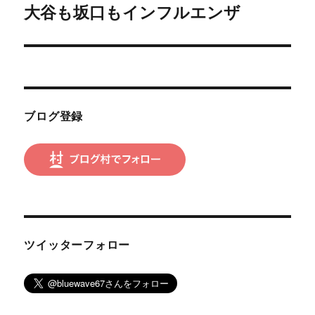
ゲ
大谷も坂口もインフルエンザ
次
の
ー
投
シ
稿:
ョ
ブログ登録
ン
ツイッターフォロー