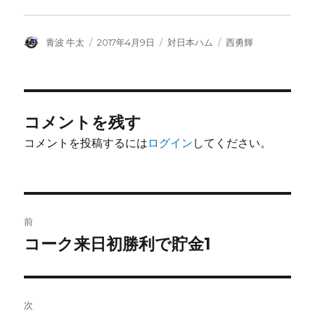
投
投
カ
タ
青波 牛太
2017年4月9日
対日本ハム
西勇輝
稿
稿
テ
グ
者
日:
ゴ
リ
ー
コメントを残す
コメントを投稿するには
ログイン
してください。
投
前
稿
コーク来日初勝利で貯金1
前
の
ナ
投
ビ
稿:
次