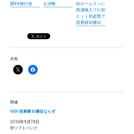
輝FA権行使
を決断
続ホームランに
西浦颯大プロ初
ヒット初盗塁で
西勇輝10勝目
共有:
関連
9/19 西勇輝 10勝目ならず
2016年9月19日
対ソフトバンク