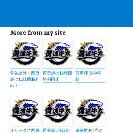
More from my site
曽谷論外！西勇
西勇輝の12球団
西勇輝 阪神移
輝に12球団勝利
勝利阻止
籍
献上
オリックス西勇
西勇輝 FA行使
宗佑磨3打席連