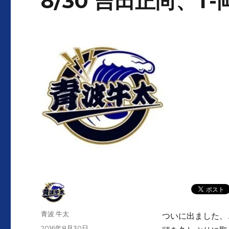
8/30 吉田正尚、
投
青波 牛太
ついに出ました、
稿
投
2016年8月30日