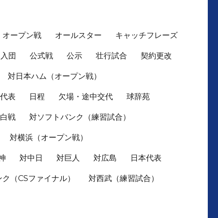
オープン戦
オールスター
キャッチフレーズ
入団
公式戦
公示
壮行試合
契約更改
対日本ハム（オープン戦）
本代表
日程
欠場・途中交代
球辞苑
紅白戦
対ソフトバンク（練習試合）
対横浜（オープン戦）
神
対中日
対巨人
対広島
日本代表
ンク（CSファイナル）
対西武（練習試合）