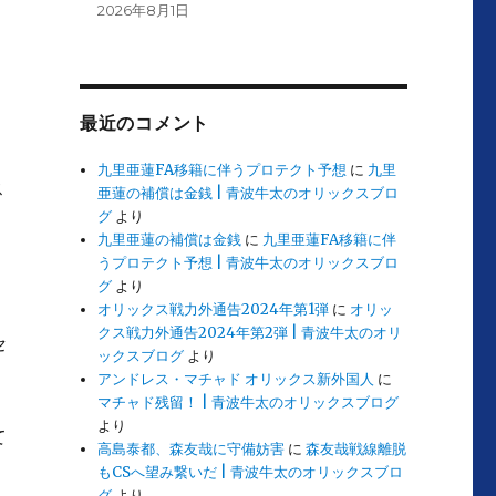
2026年8月1日
最近のコメント
九里亜蓮FA移籍に伴うプロテクト予想
に
九里
ス
亜蓮の補償は金銭 | 青波牛太のオリックスブロ
グ
より
九里亜蓮の補償は金銭
に
九里亜蓮FA移籍に伴
うプロテクト予想 | 青波牛太のオリックスブロ
グ
より
オリックス戦力外通告2024年第1弾
に
オリッ
クス戦力外通告2024年第2弾 | 青波牛太のオリ
セ
ックスブログ
より
アンドレス・マチャド オリックス新外国人
に
マチャド残留！ | 青波牛太のオリックスブログ
より
て
高島泰都、森友哉に守備妨害
に
森友哉戦線離脱
もCSへ望み繋いだ | 青波牛太のオリックスブロ
グ
より