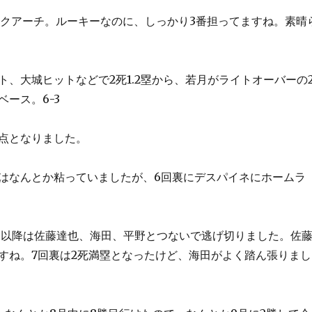
ックアーチ。ルーキーなのに、しっかり3番担ってますね。素晴
ト、大城ヒットなどで2死1.2塁から、若月がライトオーバーの
ース。6-3
点となりました。
はなんとか粘っていましたが、6回裏にデスパイネにホームラ
。以降は佐藤達也、海田、平野とつないで逃げ切りました。佐
すね。7回裏は2死満塁となったけど、海田がよく踏ん張りまし