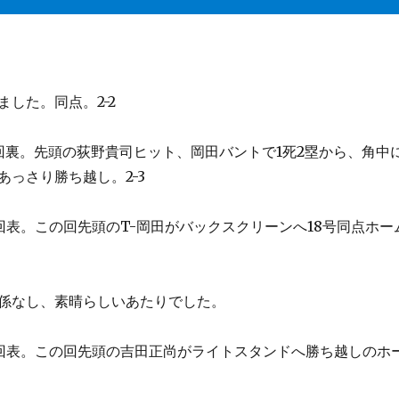
した。同点。2-2
回裏。先頭の荻野貴司ヒット、岡田バントで1死2塁から、角中
あっさり勝ち越し。2-3
回表。この回先頭のT-岡田がバックスクリーンへ18号同点ホー
関係なし、素晴らしいあたりでした。
回表。この回先頭の吉田正尚がライトスタンドへ勝ち越しのホ