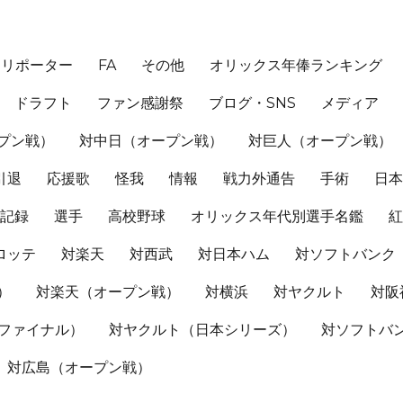
、リポーター
FA
その他
オリックス年俸ランキング
ドラフト
ファン感謝祭
ブログ・SNS
メディア
プン戦）
対中日（オープン戦）
対巨人（オープン戦）
引退
応援歌
怪我
情報
戦力外通告
手術
日
記録
選手
高校野球
オリックス年代別選手名鑑
ロッテ
対楽天
対西武
対日本ハム
対ソフトバンク
）
対楽天（オープン戦）
対横浜
対ヤクルト
対阪
Sファイナル）
対ヤクルト（日本シリーズ）
対ソフトバ
対広島（オープン戦）