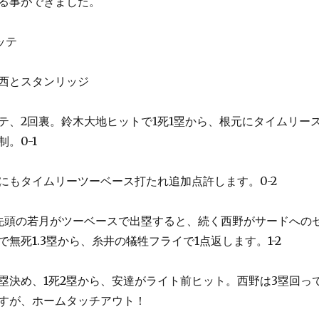
る事ができました。
ッテ
西とスタンリッジ
テ、2回裏。鈴木大地ヒットで1死1塁から、根元にタイムリー
。0-1
にもタイムリーツーベース打たれ追加点許します。0-2
先頭の若月がツーベースで出塁すると、続く西野がサードへの
無死1.3塁から、糸井の犠牲フライで1点返します。1-2
塁決め、1死2塁から、安達がライト前ヒット。西野は3塁回っ
すが、ホームタッチアウト！