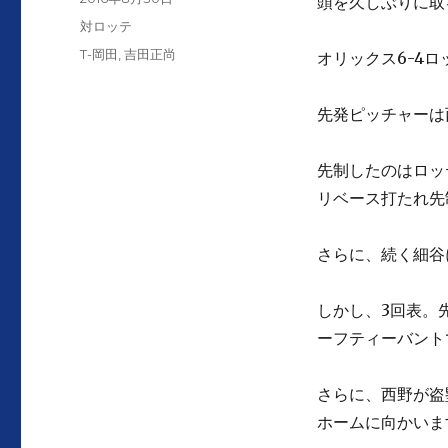
頭を久しぶりに取
者
稿
カ
対ロッテ
日:
テ
タ
T-岡田
,
吉田正尚
オリックス6-4ロ
ゴ
グ
リ
ー
先発ピッチャーは
先制したのはロッ
リベース打たれ先制
さらに、続く細谷
しかし、3回表。
ーフティーバントで
さらに、西野が盗
ホームに向かいま