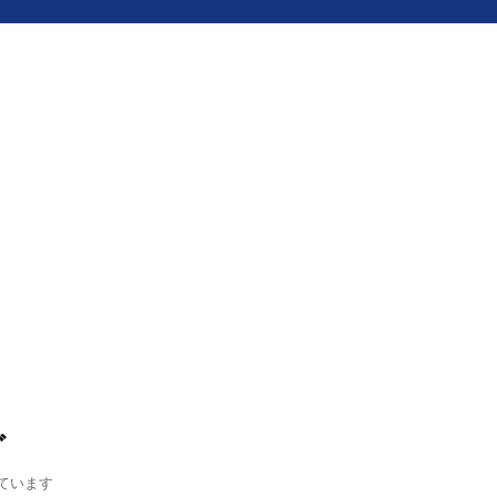
グ
ています