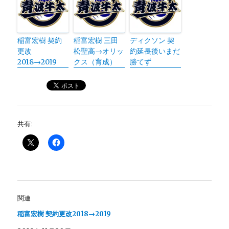
稲富宏樹 契約
稲富宏樹 三田
ディクソン 契
更改
松聖高→オリッ
約延長後いまだ
2018→2019
クス（育成）
勝てず
共有:
関連
稲富宏樹 契約更改2018→2019