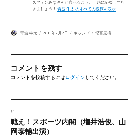
スファンみなさんと喜べるよう、一緒に応援して行
きましょう！
青波 牛太 のすべての投稿を表示
投
投
カ
タ
青波 牛太
2019年2月2日
キャンプ
稲富宏樹
稿
稿
テ
グ
者
日:
ゴ
リ
ー
コメントを残す
コメントを投稿するには
ログイン
してください。
投
前
稿
戦え！スポーツ内閣（増井浩俊、山
前
の
岡泰輔出演）
ナ
投