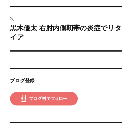
ビ
稿:
ゲ
次
黒木優太 右肘内側靭帯の炎症でリタ
次
ー
の
イア
シ
投
稿:
ョ
ン
ブログ登録