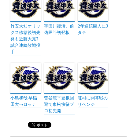
竹安大知オリッ
宇田川復活、前
2年連続巨人に3
クス移籍後初先
佑囲斗初登板
タテ
発も近藤大亮2
試合連続敗戦投
手
小島和哉 早稲
曽谷龍平登板回
荘司に開幕戦の
田大→ロッテ
避で東松快征プ
リベンジ
ロ初先発