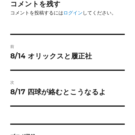
コメントを残す
コメントを投稿するには
ログイン
してください。
投
前
稿
8/14 オリックスと履正社
前
の
ナ
投
ビ
稿:
次
ゲ
8/17 四球が絡むとこうなるよ
次
の
ー
投
シ
稿:
ョ