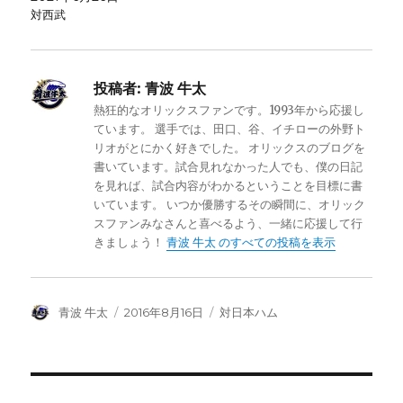
対西武
投稿者:
青波 牛太
熱狂的なオリックスファンです。1993年から応援し
ています。 選手では、田口、谷、イチローの外野ト
リオがとにかく好きでした。 オリックスのブログを
書いています。試合見れなかった人でも、僕の日記
を見れば、試合内容がわかるということを目標に書
いています。 いつか優勝するその瞬間に、オリック
スファンみなさんと喜べるよう、一緒に応援して行
きましょう！
青波 牛太 のすべての投稿を表示
投
投
カ
青波 牛太
2016年8月16日
対日本ハム
稿
稿
テ
者
日:
ゴ
リ
ー