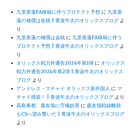
九里亜蓮FA移籍に伴うプロテクト予想
に
九里亜
蓮の補償は金銭 | 青波牛太のオリックスブログ
よ
り
九里亜蓮の補償は金銭
に
九里亜蓮FA移籍に伴う
プロテクト予想 | 青波牛太のオリックスブログ
よ
り
オリックス戦力外通告2024年第1弾
に
オリックス
戦力外通告2024年第2弾 | 青波牛太のオリックス
ブログ
より
アンドレス・マチャド オリックス新外国人
に
マ
チャド残留！ | 青波牛太のオリックスブログ
より
高島泰都、森友哉に守備妨害
に
森友哉戦線離脱
もCSへ望み繋いだ | 青波牛太のオリックスブログ
より