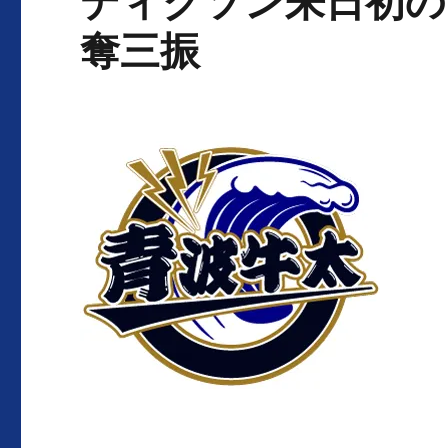
ディクソン来日初の
奪三振