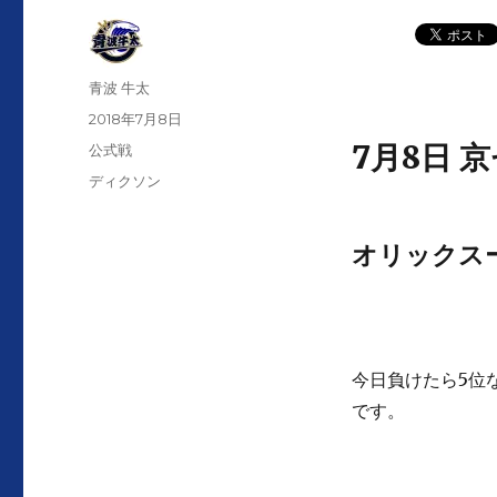
投
青波 牛太
稿
投
2018年7月8日
者
稿
7月8日 
カ
公式戦
日:
テ
タ
ディクソン
ゴ
グ
リ
ー
オリックスー
今日負けたら5位
です。