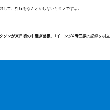
強して、打線をなんとかしないとダメですよ。
クソンが来日初の中継ぎ登板
。
1イニング4奪三振
の記録を樹立