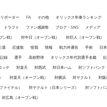
、リポーター
FA
その他
オリックス年俸ランキング
ドラフト
ファン感謝祭
ブログ・SNS
メディア
プン戦）
対中日（オープン戦）
対巨人（オープン戦）
引退
応援歌
怪我
情報
戦力外通告
手術
日
記録
選手
高校野球
オリックス年代別選手名鑑
ロッテ
対楽天
対西武
対日本ハム
対ソフトバンク
）
対楽天（オープン戦）
対横浜
対ヤクルト
対阪
Sファイナル）
対ヤクルト（日本シリーズ）
対ソフトバ
対広島（オープン戦）