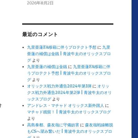
2026年8月2日
最近のコメント
九里亜蓮FA移籍に伴うプロテクト予想
に
九里
亜蓮の補償は金銭 | 青波牛太のオリックスブロ
グ
より
九里亜蓮の補償は金銭
に
九里亜蓮FA移籍に伴
うプロテクト予想 | 青波牛太のオリックスブロ
グ
より
オリックス戦力外通告2024年第1弾
に
オリッ
クス戦力外通告2024年第2弾 | 青波牛太のオリ
ックスブログ
より
け
アンドレス・マチャド オリックス新外国人
に
マチャド残留！ | 青波牛太のオリックスブログ
より
高島泰都、森友哉に守備妨害
に
森友哉戦線離脱
もCSへ望み繋いだ | 青波牛太のオリックスブロ
グ
より