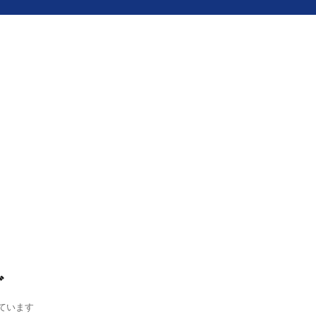
グ
ています