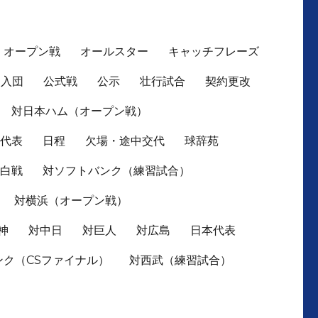
オープン戦
オールスター
キャッチフレーズ
入団
公式戦
公示
壮行試合
契約更改
対日本ハム（オープン戦）
本代表
日程
欠場・途中交代
球辞苑
紅白戦
対ソフトバンク（練習試合）
対横浜（オープン戦）
神
対中日
対巨人
対広島
日本代表
ンク（CSファイナル）
対西武（練習試合）