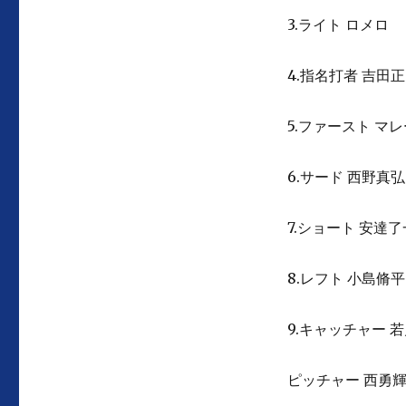
3.ライト ロメロ
4.指名打者 吉田
5.ファースト マ
6.サード 西野真弘
7.ショート 安達了
8.レフト 小島脩平
9.キャッチャー 
ピッチャー 西勇