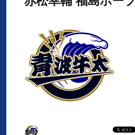
赤松幸輔 福島ホー