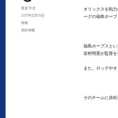
投
青波 牛太
オリックスを戦力
稿
投
2017年12月31日
ーグの福島ホープ
者
稿
カ
情報
日:
テ
タ
赤松幸輔
ゴ
グ
リ
ー
福島ホープスとい
岩村明憲が監督を
また、ロッテやオ
そのチームに赤松