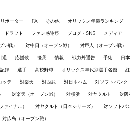
、リポーター
FA
その他
オリックス年俸ランキング
ドラフト
ファン感謝祭
ブログ・SNS
メディア
プン戦）
対中日（オープン戦）
対巨人（オープン戦）
引退
応援歌
怪我
情報
戦力外通告
手術
日
記録
選手
高校野球
オリックス年代別選手名鑑
ロッテ
対楽天
対西武
対日本ハム
対ソフトバンク
）
対楽天（オープン戦）
対横浜
対ヤクルト
対阪
Sファイナル）
対ヤクルト（日本シリーズ）
対ソフトバ
対広島（オープン戦）