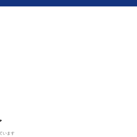
グ
ています