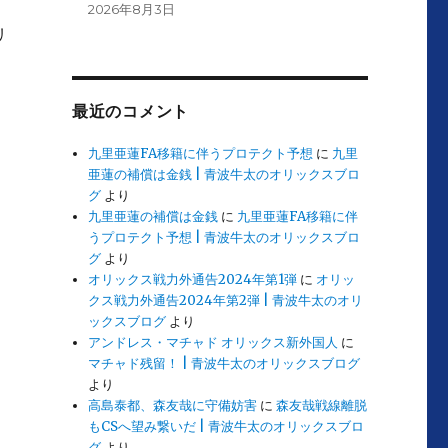
2026年8月3日
リ
最近のコメント
九里亜蓮FA移籍に伴うプロテクト予想
に
九里
亜蓮の補償は金銭 | 青波牛太のオリックスブロ
グ
より
九里亜蓮の補償は金銭
に
九里亜蓮FA移籍に伴
うプロテクト予想 | 青波牛太のオリックスブロ
グ
より
オリックス戦力外通告2024年第1弾
に
オリッ
クス戦力外通告2024年第2弾 | 青波牛太のオリ
ックスブログ
より
アンドレス・マチャド オリックス新外国人
に
マチャド残留！ | 青波牛太のオリックスブログ
より
高島泰都、森友哉に守備妨害
に
森友哉戦線離脱
もCSへ望み繋いだ | 青波牛太のオリックスブロ
グ
より