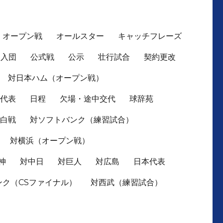
オープン戦
オールスター
キャッチフレーズ
入団
公式戦
公示
壮行試合
契約更改
対日本ハム（オープン戦）
本代表
日程
欠場・途中交代
球辞苑
紅白戦
対ソフトバンク（練習試合）
対横浜（オープン戦）
神
対中日
対巨人
対広島
日本代表
ンク（CSファイナル）
対西武（練習試合）