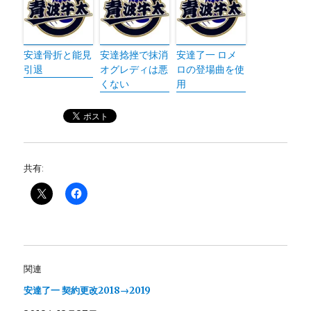
安達骨折と能見
安達捻挫で抹消
安達了一 ロメ
引退
オグレディは悪
ロの登場曲を使
くない
用
共有:
関連
安達了一 契約更改2018→2019