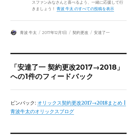
スファンみなさんと喜べるよう、一緒に応援して行
きましょう！
青波 牛太 のすべての投稿を表示
投
投
カ
タ
青波 牛太
2017年12月1日
契約更改
安達了一
稿
稿
テ
グ
者
日:
ゴ
リ
ー
「安達了一 契約更改2017→2018」
への1件のフィードバック
ピンバック:
オリックス契約更改2017→2018まとめ |
青波牛太のオリックスブログ