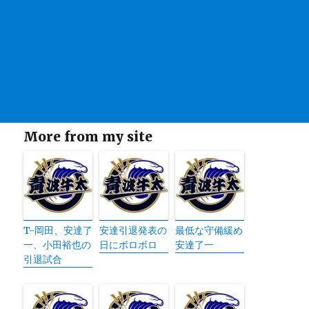
More from my site
T-岡田、安達了
安達引退発表の
最低な守備緩め
一、小田裕也の
日にボロボロ
安達了一
引退試合