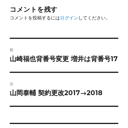
コメントを残す
コメントを投稿するには
ログイン
してください。
投
前
稿
山崎福也背番号変更 増井は背番号17
前
の
ナ
投
ビ
稿:
次
ゲ
山岡泰輔 契約更改2017→2018
次
の
ー
投
シ
稿: