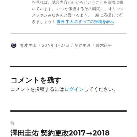
を見れば、試合内容がわかるということを目標に書
いています。 いつか優勝するその瞬間に、オリック
スファンみなさんと喜べるよう、一緒に応援して行
きましょう！
青波 牛太 のすべての投稿を表示
投
投
カ
タ
青波 牛太
2017年11月27日
契約更改
鈴木昂平
稿
稿
テ
グ
者
日:
ゴ
リ
ー
コメントを残す
コメントを投稿するには
ログイン
してください。
投
前
稿
澤田圭佑 契約更改2017→2018
前