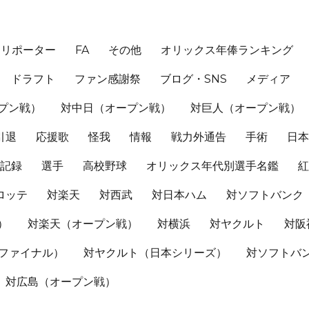
、リポーター
FA
その他
オリックス年俸ランキング
ドラフト
ファン感謝祭
ブログ・SNS
メディア
プン戦）
対中日（オープン戦）
対巨人（オープン戦）
引退
応援歌
怪我
情報
戦力外通告
手術
日
記録
選手
高校野球
オリックス年代別選手名鑑
ロッテ
対楽天
対西武
対日本ハム
対ソフトバンク
）
対楽天（オープン戦）
対横浜
対ヤクルト
対阪
Sファイナル）
対ヤクルト（日本シリーズ）
対ソフトバ
対広島（オープン戦）