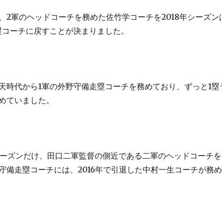
、2軍のヘッドコーチを務めた佐竹学コーチを2018年シーズン
塁コーチに戻すことが決まりました。
天時代から1軍の外野守備走塁コーチを務めており、ずっと1塁
めていました。
年シーズンだけ、田口二軍監督の側近である二軍のヘッドコーチを
守備走塁コーチには、2016年で引退した中村一生コーチが務め