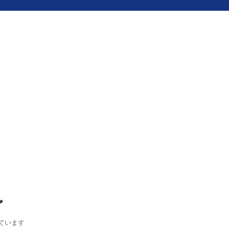
グ
ています