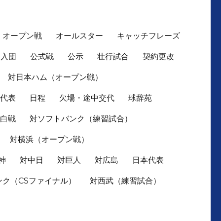
オープン戦
オールスター
キャッチフレーズ
入団
公式戦
公示
壮行試合
契約更改
対日本ハム（オープン戦）
本代表
日程
欠場・途中交代
球辞苑
紅白戦
対ソフトバンク（練習試合）
対横浜（オープン戦）
神
対中日
対巨人
対広島
日本代表
ンク（CSファイナル）
対西武（練習試合）