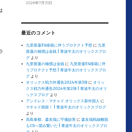
2026年7月31日
は
最近のコメント
九里亜蓮FA移籍に伴うプロテクト予想
に
九里
ラ
亜蓮の補償は金銭 | 青波牛太のオリックスブロ
グ
より
九里亜蓮の補償は金銭
に
九里亜蓮FA移籍に伴
うプロテクト予想 | 青波牛太のオリックスブロ
グ
より
オリックス戦力外通告2024年第1弾
に
オリッ
クス戦力外通告2024年第2弾 | 青波牛太のオリ
ックスブログ
より
アンドレス・マチャド オリックス新外国人
に
マチャド残留！ | 青波牛太のオリックスブログ
より
高島泰都、森友哉に守備妨害
に
森友哉戦線離脱
もCSへ望み繋いだ | 青波牛太のオリックスブロ
グ
より