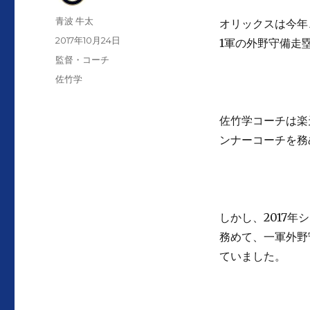
投
青波 牛太
オリックスは今年
稿
投
2017年10月24日
1軍の外野守備走
者
稿
カ
監督・コーチ
日:
テ
タ
佐竹学
ゴ
グ
リ
ー
佐竹学コーチは楽
ンナーコーチを務
しかし、2017
務めて、一軍外野
ていました。