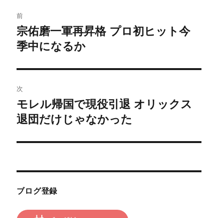
投
前
稿
宗佑磨一軍再昇格 プロ初ヒット今
前
の
季中になるか
ナ
投
ビ
稿:
ゲ
次
モレル帰国で現役引退 オリックス
次
ー
の
退団だけじゃなかった
シ
投
稿:
ョ
ン
ブログ登録