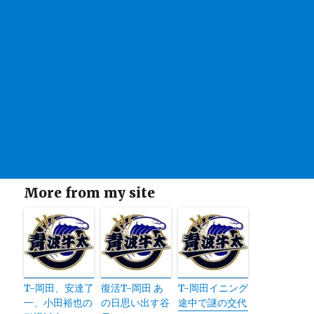
More from my site
T-岡田、安達了
復活T-岡田 あ
T-岡田イニング
一、小田裕也の
の日思い出す谷
途中で謎の交代