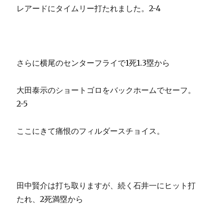
レアードにタイムリー打たれました。2-4
さらに横尾のセンターフライで1死1.3塁から
大田泰示のショートゴロをバックホームでセーフ。
2-5
ここにきて痛恨のフィルダースチョイス。
田中賢介は打ち取りますが、続く石井一にヒット打
たれ、2死満塁から