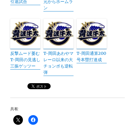
引退試合
元からホームラ
ン
反撃ムード萎む
T-岡田あわやマ
T-岡田通算200
T-岡田の見逃し
レーロ以来の大
号本塁打達成
三振ゲッツー
チョンボも逆転
弾
共有: