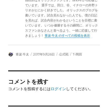
熱狂的なオリックスファンです。1993年から応援し
ています。 選手では、田口、谷、イチローの外野ト
リオがとにかく好きでした。 オリックスのブログを
書いています。試合見れなかった人でも、僕の日記
を見れば、試合内容がわかるということを目標に書
いています。 いつか優勝するその瞬間に、オリック
スファンみなさんと喜べるよう、一緒に応援して行
きましょう！
青波 牛太 のすべての投稿を表示
投
投
カ
タ
青波 牛太
2017年9月26日
公式戦
T-岡田
稿
稿
テ
グ
者
日:
ゴ
リ
ー
コメントを残す
コメントを投稿するには
ログイン
してください。