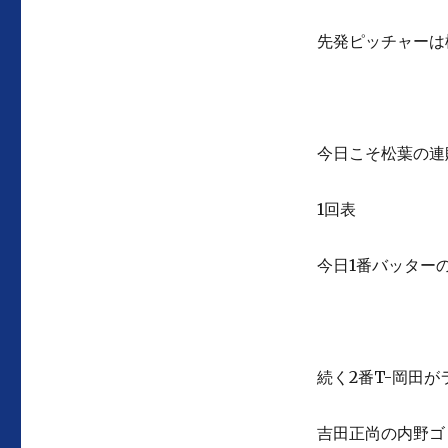
先発ピッチャーは
今日こそ松葉の連
1回表
今日1番バッター
続く2番T-岡田が
吉田正尚の内野ゴ