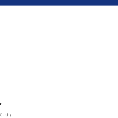
グ
ています