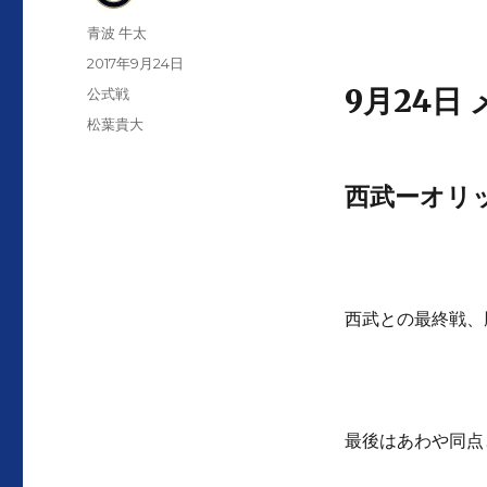
投
青波 牛太
稿
投
2017年9月24日
者
稿
9月24日
カ
公式戦
日:
テ
タ
松葉貴大
ゴ
グ
リ
ー
西武ーオリ
西武との最終戦、
最後はあわや同点