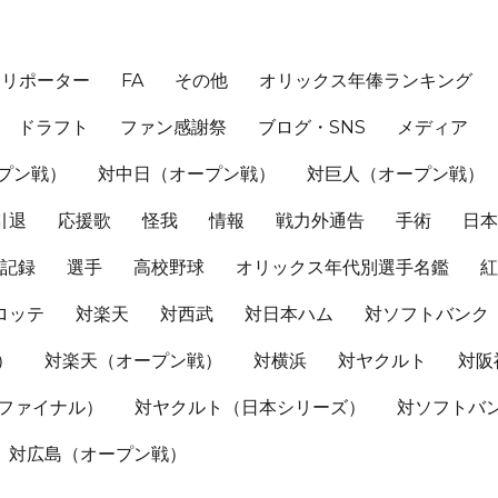
、リポーター
FA
その他
オリックス年俸ランキング
ドラフト
ファン感謝祭
ブログ・SNS
メディア
プン戦）
対中日（オープン戦）
対巨人（オープン戦）
引退
応援歌
怪我
情報
戦力外通告
手術
日
記録
選手
高校野球
オリックス年代別選手名鑑
ロッテ
対楽天
対西武
対日本ハム
対ソフトバンク
）
対楽天（オープン戦）
対横浜
対ヤクルト
対阪
Sファイナル）
対ヤクルト（日本シリーズ）
対ソフトバ
対広島（オープン戦）