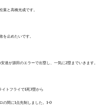
松葉と高橋光成です。
敗を止めたいです。
の安達が源田のエラーで出塁し、一気に2塁までいきます。
ライトフライで1死3塁から
ロの間に1点先制しました。1-0