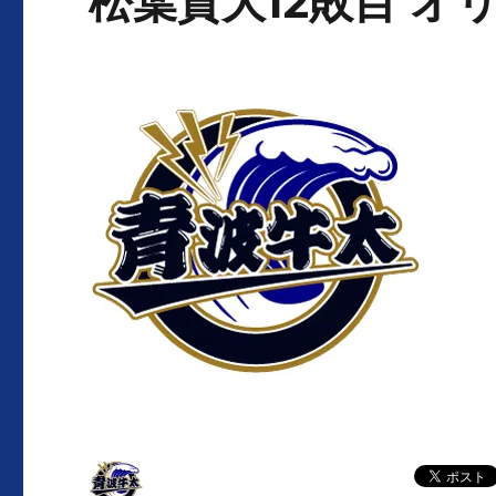
松葉貴大12敗目 オ