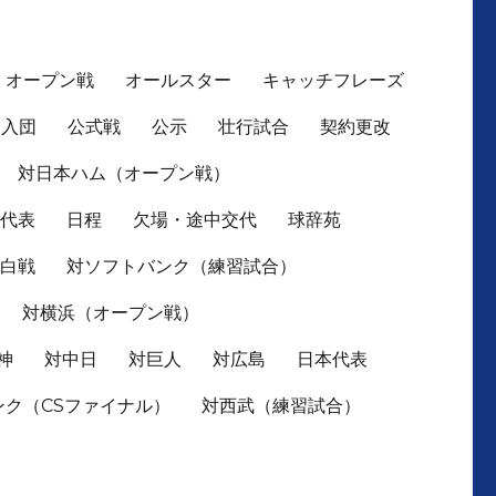
オープン戦
オールスター
キャッチフレーズ
入団
公式戦
公示
壮行試合
契約更改
対日本ハム（オープン戦）
本代表
日程
欠場・途中交代
球辞苑
紅白戦
対ソフトバンク（練習試合）
対横浜（オープン戦）
神
対中日
対巨人
対広島
日本代表
ンク（CSファイナル）
対西武（練習試合）