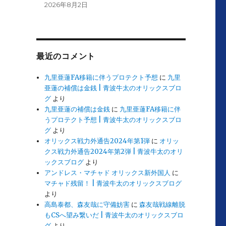
2026年8月2日
最近のコメント
九里亜蓮FA移籍に伴うプロテクト予想
に
九里
亜蓮の補償は金銭 | 青波牛太のオリックスブロ
グ
より
九里亜蓮の補償は金銭
に
九里亜蓮FA移籍に伴
うプロテクト予想 | 青波牛太のオリックスブロ
グ
より
オリックス戦力外通告2024年第1弾
に
オリッ
クス戦力外通告2024年第2弾 | 青波牛太のオリ
ックスブログ
より
アンドレス・マチャド オリックス新外国人
に
マチャド残留！ | 青波牛太のオリックスブログ
より
高島泰都、森友哉に守備妨害
に
森友哉戦線離脱
もCSへ望み繋いだ | 青波牛太のオリックスブロ
グ
より