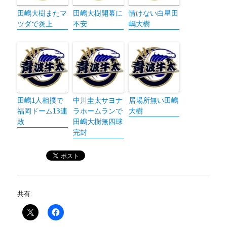
田嶋大樹またマ
田嶋大樹開幕に
情けない白星田
ツダで炎上
不安
嶋大樹
田嶋1人相撲で
中川圭太サヨナ
居場所無い田嶋
福岡ドーム13連
ラホームランで
大樹
敗
田嶋大樹無四球
完封
共有: