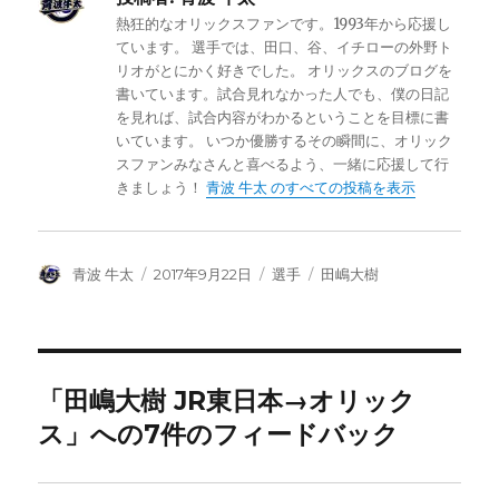
熱狂的なオリックスファンです。1993年から応援し
ています。 選手では、田口、谷、イチローの外野ト
リオがとにかく好きでした。 オリックスのブログを
書いています。試合見れなかった人でも、僕の日記
を見れば、試合内容がわかるということを目標に書
いています。 いつか優勝するその瞬間に、オリック
スファンみなさんと喜べるよう、一緒に応援して行
きましょう！
青波 牛太 のすべての投稿を表示
投
投
カ
タ
青波 牛太
2017年9月22日
選手
田嶋大樹
稿
稿
テ
グ
者
日:
ゴ
リ
ー
「田嶋大樹 JR東日本→オリック
ス」への7件のフィードバック