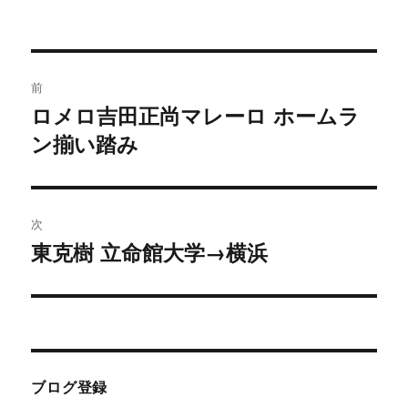
投
前
稿
ロメロ吉田正尚マレーロ ホームラ
前
の
ン揃い踏み
ナ
投
ビ
稿:
ゲ
次
東克樹 立命館大学→横浜
次
ー
の
シ
投
稿:
ョ
ン
ブログ登録