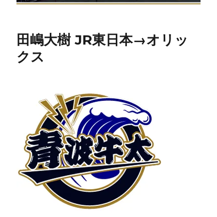
田嶋大樹 JR東日本→オリッ
クス