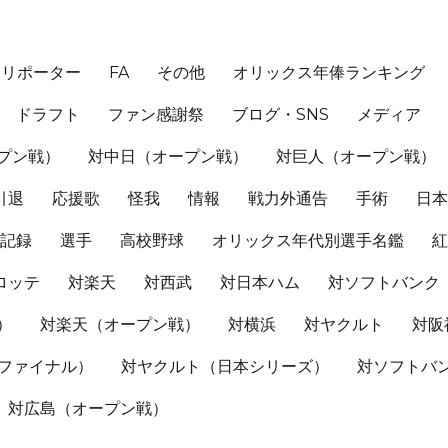
、リポーター
FA
その他
オリックス年俸ランキング
ドラフト
ファン感謝祭
ブログ・SNS
メディア
プン戦）
対中日（オープン戦）
対巨人（オープン戦）
引退
応援歌
怪我
情報
戦力外通告
手術
日
記録
選手
高校野球
オリックス年代別選手名鑑
ロッテ
対楽天
対西武
対日本ハム
対ソフトバンク
）
対楽天（オープン戦）
対横浜
対ヤクルト
対阪
Sファイナル）
対ヤクルト（日本シリーズ）
対ソフトバ
対広島（オープン戦）