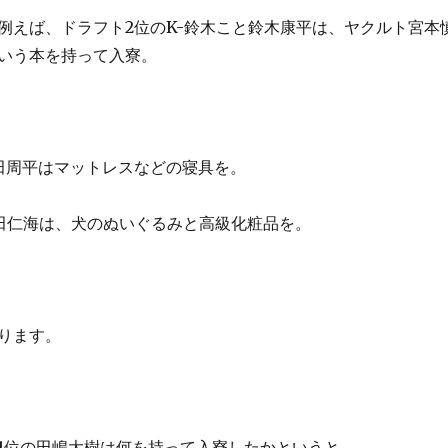
例えば、ドラフト2位のK-鈴木こと鈴木康平は、ヤクルト宮本
いう本を持って入寮。
田周平はマットレスなどの寝具を。
田仁海は、犬のぬいぐるみと高級化粧品を。
ります。
1位の田嶋大樹は何を持って入寮したかというと。