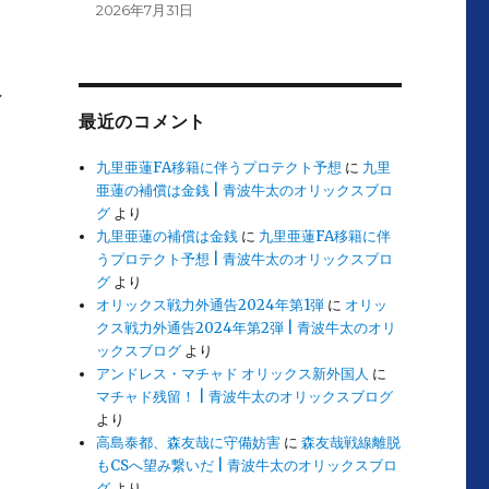
2026年7月31日
し
最近のコメント
九里亜蓮FA移籍に伴うプロテクト予想
に
九里
亜蓮の補償は金銭 | 青波牛太のオリックスブロ
グ
より
九里亜蓮の補償は金銭
に
九里亜蓮FA移籍に伴
うプロテクト予想 | 青波牛太のオリックスブロ
グ
より
オリックス戦力外通告2024年第1弾
に
オリッ
クス戦力外通告2024年第2弾 | 青波牛太のオリ
ックスブログ
より
アンドレス・マチャド オリックス新外国人
に
マチャド残留！ | 青波牛太のオリックスブログ
より
高島泰都、森友哉に守備妨害
に
森友哉戦線離脱
もCSへ望み繋いだ | 青波牛太のオリックスブロ
グ
より