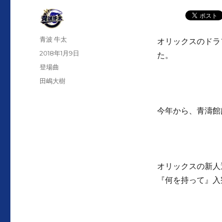
投
青波 牛太
オリックスのドラ
稿
投
2018年1月9日
た。
者
稿
カ
登場曲
日:
テ
タ
田嶋大樹
ゴ
グ
リ
ー
今年から、青濤館
オリックスの新人
『何を持って』入