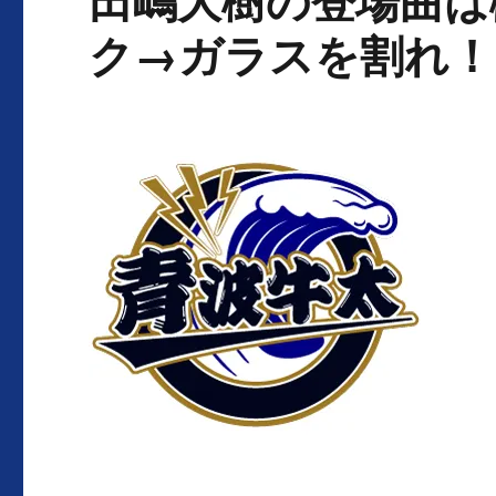
田嶋大樹の登場曲は
ク→ガラスを割れ！