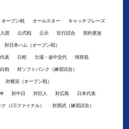
オープン戦
オールスター
キャッチフレーズ
入団
公式戦
公示
壮行試合
契約更改
対日本ハム（オープン戦）
本代表
日程
欠場・途中交代
球辞苑
紅白戦
対ソフトバンク（練習試合）
対横浜（オープン戦）
神
対中日
対巨人
対広島
日本代表
ンク（CSファイナル）
対西武（練習試合）