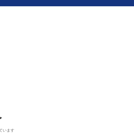
グ
ています