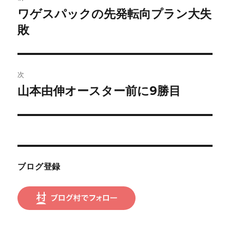
稿
ワゲスパックの先発転向プラン大失
前
の
敗
ナ
投
ビ
稿:
ゲ
次
山本由伸オースター前に9勝目
次
ー
の
シ
投
稿:
ョ
ン
ブログ登録