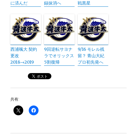
に済んだ
録抹消へ
戦黒星
西浦颯大 契約
9回逆転サヨナ
9/16 モレル残
更改
ラでオリックス
留？ 青山大紀
2018→2019
5割復帰
プロ初先発へ
共有: