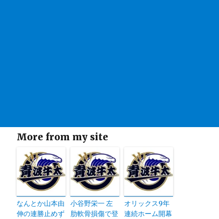
More from my site
なんとか山本由
小谷野栄一 左
オリックス9年
伸の連勝止めず
肋軟骨損傷で登
連続ホーム開幕