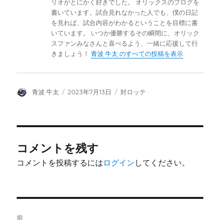
リオがとにかく好きでした。 オリックスのブログを
書いています。試合見れなかった人でも、僕の日記
を見れば、試合内容がわかるということを目標に書
いています。 いつか優勝するその瞬間に、オリック
スファンみなさんと喜べるよう、一緒に応援して行
きましょう！
青波 牛太 のすべての投稿を表示
投
投
カ
青波 牛太
2023年7月13日
対ロッテ
稿
稿
テ
者
日:
ゴ
リ
ー
コメントを残す
コメントを投稿するには
ログイン
してください。
投
前