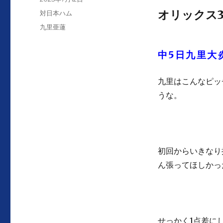
者
稿
オリックス3
カ
対日本ハム
日:
テ
タ
九里亜蓮
ゴ
グ
リ
中5日九里大
ー
九里はこんなピッ
うな。
初回からいきなり
ん張ってほしかっ
せっかく1点差に