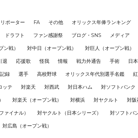
、リポーター
FA
その他
オリックス年俸ランキング
ドラフト
ファン感謝祭
ブログ・SNS
メディア
プン戦）
対中日（オープン戦）
対巨人（オープン戦）
引退
応援歌
怪我
情報
戦力外通告
手術
日
記録
選手
高校野球
オリックス年代別選手名鑑
ロッテ
対楽天
対西武
対日本ハム
対ソフトバンク
）
対楽天（オープン戦）
対横浜
対ヤクルト
対阪
Sファイナル）
対ヤクルト（日本シリーズ）
対ソフトバ
対広島（オープン戦）