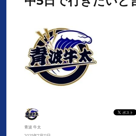
中5日で行きたいと
投
青波 牛太
稿
投
2025年7月12日