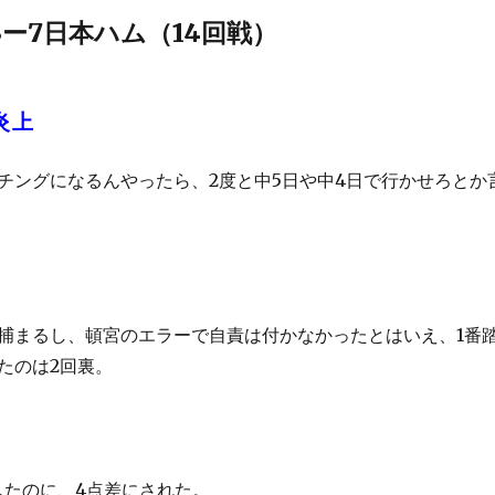
ー7日本ハム（14回戦）
炎上
チングになるんやったら、2度と中5日や中4日で行かせろとか
捕まるし、頓宮のエラーで自責は付かなかったとはいえ、1番
たのは2回裏。
したのに、4点差にされた。