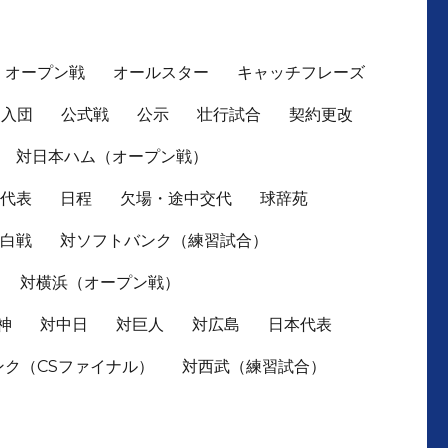
オープン戦
オールスター
キャッチフレーズ
入団
公式戦
公示
壮行試合
契約更改
対日本ハム（オープン戦）
本代表
日程
欠場・途中交代
球辞苑
紅白戦
対ソフトバンク（練習試合）
対横浜（オープン戦）
神
対中日
対巨人
対広島
日本代表
ンク（CSファイナル）
対西武（練習試合）