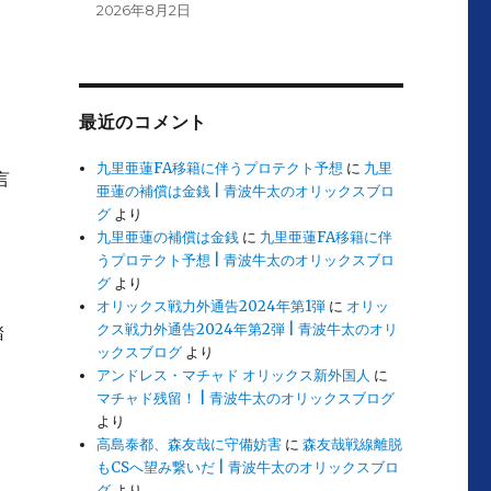
2026年8月2日
最近のコメント
九里亜蓮FA移籍に伴うプロテクト予想
に
九里
言
亜蓮の補償は金銭 | 青波牛太のオリックスブロ
グ
より
九里亜蓮の補償は金銭
に
九里亜蓮FA移籍に伴
うプロテクト予想 | 青波牛太のオリックスブロ
グ
より
オリックス戦力外通告2024年第1弾
に
オリッ
クス戦力外通告2024年第2弾 | 青波牛太のオリ
踏
ックスブログ
より
アンドレス・マチャド オリックス新外国人
に
マチャド残留！ | 青波牛太のオリックスブログ
より
高島泰都、森友哉に守備妨害
に
森友哉戦線離脱
もCSへ望み繋いだ | 青波牛太のオリックスブロ
グ
より