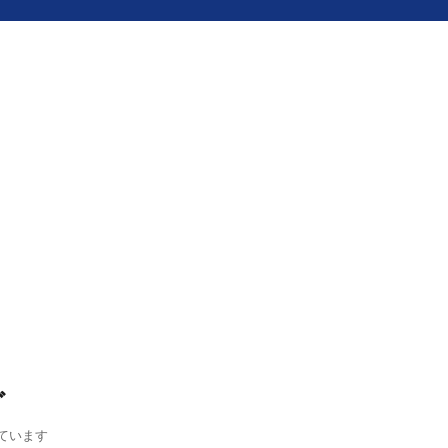
グ
ています