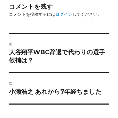
コメントを残す
コメントを投稿するには
ログイン
してください。
投
前
稿
大谷翔平WBC辞退で代わりの選手
前
の
候補は？
ナ
投
ビ
稿:
ゲ
次
小瀬浩之 あれから7年経ちました
次
ー
の
シ
投
稿:
ョ