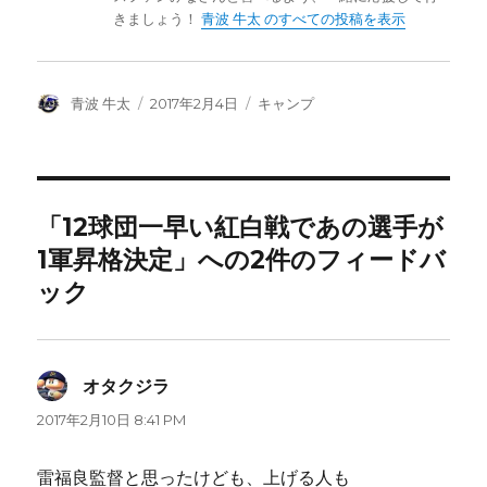
きましょう！
青波 牛太 のすべての投稿を表示
投
投
カ
青波 牛太
2017年2月4日
キャンプ
稿
稿
テ
者
日:
ゴ
リ
ー
「12球団一早い紅白戦であの選手が
1軍昇格決定」への2件のフィードバ
ック
オタクジラ
よ
り:
2017年2月10日 8:41 PM
雷福良監督と思ったけども、上げる人も