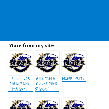
More from my site
オリックスCS
早川に完封負け
球辞苑「代打」
消滅 福良監督
でまたも5割復
「仕方ない」
帰ならず