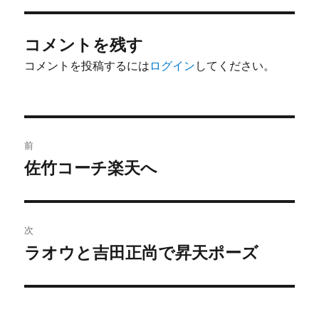
ー
コメントを残す
コメントを投稿するには
ログイン
してください。
投
前
稿
佐竹コーチ楽天へ
前
の
ナ
投
ビ
稿:
次
ゲ
ラオウと吉田正尚で昇天ポーズ
次
の
ー
投
シ
稿: