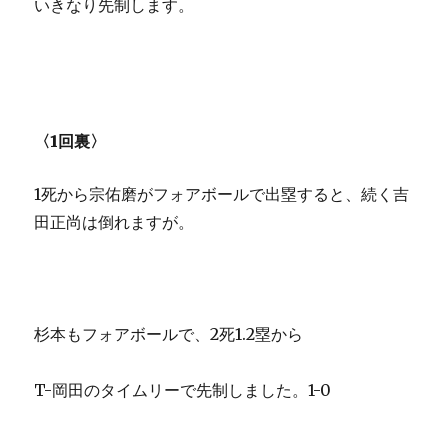
いきなり先制します。
〈1回裏〉
1死から宗佑磨がフォアボールで出塁すると、続く吉
田正尚は倒れますが。
杉本もフォアボールで、2死1.2塁から
T-岡田のタイムリーで先制しました。1-0