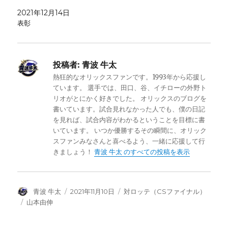
2021年12月14日
表彰
投稿者:
青波 牛太
熱狂的なオリックスファンです。1993年から応援し
ています。 選手では、田口、谷、イチローの外野ト
リオがとにかく好きでした。 オリックスのブログを
書いています。試合見れなかった人でも、僕の日記
を見れば、試合内容がわかるということを目標に書
いています。 いつか優勝するその瞬間に、オリック
スファンみなさんと喜べるよう、一緒に応援して行
きましょう！
青波 牛太 のすべての投稿を表示
投
投
カ
青波 牛太
2021年11月10日
対ロッテ（CSファイナル）
稿
稿
テ
タ
山本由伸
者
日:
ゴ
グ
リ