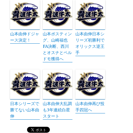
山本由伸ドジャ
山本ポスティン
山本由伸日本シ
ース決定！
グ、山崎福也
リーズ初勝利で
FA決断、西川
オリックス逆王
とオスナとペル
手
ドモ獲得へ
日本シリーズで
山本由伸大乱調
山本由伸再び投
勝てない山本由
も3年連続白星
手四冠へ
伸
スタート