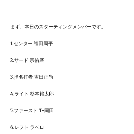
まず、本日のスターティングメンバーです。
1.センター 福田周平
2.サード 宗佑磨
3.指名打者 吉田正尚
4.ライト 杉本裕太郎
5.ファースト T-岡田
6.レフト ラベロ