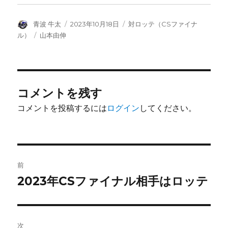
投
投
カ
青波 牛太
2023年10月18日
対ロッテ（CSファイナ
稿
稿
テ
タ
ル）
山本由伸
者
日:
ゴ
グ
リ
ー
コメントを残す
コメントを投稿するには
ログイン
してください。
投
前
稿
2023年CSファイナル相手はロッテ
前
の
ナ
投
ビ
稿:
次