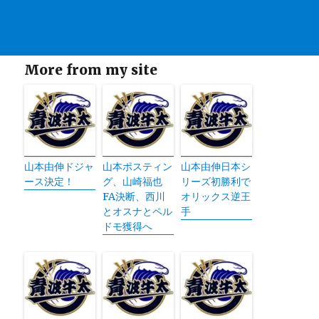
More from my site
山本由伸ドジャ
山本ポスティン
山本由伸日本シ
ース決定！
グ、山崎福也
リーズ初勝利で
FA決断、西川
オリックス逆王
とオスナとペル
手
ドモ獲得へ