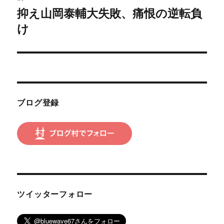
ゲ
抑え山岡泰輔大失敗、痛恨の逆転負
次
の
け
ー
投
シ
稿:
ョ
ン
ブログ登録
ツイッターフォロー