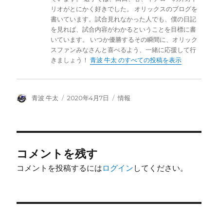
リオがとにかく好きでした。 オリックスのブログを
書いています。試合見れなかった人でも、僕の日記
を見れば、試合内容がわかるということを目標に書
いています。 いつか優勝するその瞬間に、オリック
スファンみなさんと喜べるよう、一緒に応援して行
きましょう！
青波 牛太 のすべての投稿を表示
投
投
カ
青波 牛太
2020年4月7日
情報
稿
稿
テ
者
日:
ゴ
リ
ー
コメントを残す
コメントを投稿するには
ログイン
してください。
投