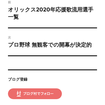
前
稿
オリックス2020年応援歌流用選手
前
の
一覧
ナ
投
ビ
稿:
ゲ
次
プロ野球 無観客での開幕が決定的
次
ー
の
シ
投
稿:
ョ
ン
ブログ登録