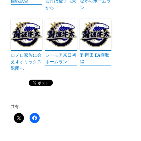
観戦試合
安打は金子弌大
ながらホームラ
から
ン
ロメロ家族に会
シーモア来日初
T-岡田 FA権取
えずオリックス
ホームラン
得
退団へ
共有: