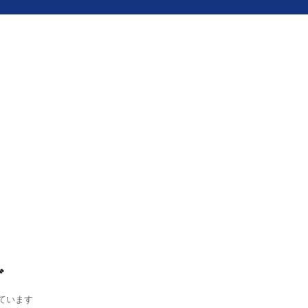
グ
ています