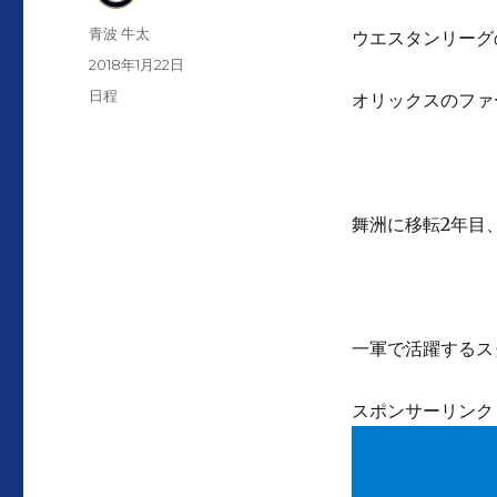
投
青波 牛太
ウエスタンリーグ
稿
投
2018年1月22日
者
稿
カ
日程
オリックスのファ
日:
テ
ゴ
リ
ー
舞洲に移転2年目
一軍で活躍するス
スポンサーリンク