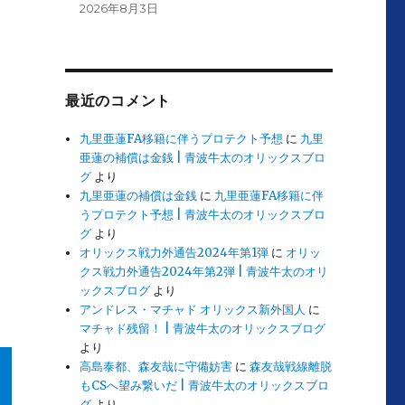
2026年8月3日
最近のコメント
九里亜蓮FA移籍に伴うプロテクト予想
に
九里
亜蓮の補償は金銭 | 青波牛太のオリックスブロ
グ
より
九里亜蓮の補償は金銭
に
九里亜蓮FA移籍に伴
うプロテクト予想 | 青波牛太のオリックスブロ
グ
より
オリックス戦力外通告2024年第1弾
に
オリッ
クス戦力外通告2024年第2弾 | 青波牛太のオリ
ックスブログ
より
アンドレス・マチャド オリックス新外国人
に
マチャド残留！ | 青波牛太のオリックスブログ
より
高島泰都、森友哉に守備妨害
に
森友哉戦線離脱
もCSへ望み繋いだ | 青波牛太のオリックスブロ
グ
より