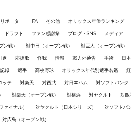
、リポーター
FA
その他
オリックス年俸ランキング
ドラフト
ファン感謝祭
ブログ・SNS
メディア
プン戦）
対中日（オープン戦）
対巨人（オープン戦）
引退
応援歌
怪我
情報
戦力外通告
手術
日
記録
選手
高校野球
オリックス年代別選手名鑑
ロッテ
対楽天
対西武
対日本ハム
対ソフトバンク
）
対楽天（オープン戦）
対横浜
対ヤクルト
対阪
Sファイナル）
対ヤクルト（日本シリーズ）
対ソフトバ
対広島（オープン戦）