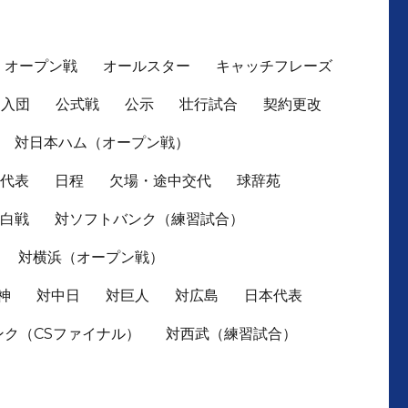
オープン戦
オールスター
キャッチフレーズ
入団
公式戦
公示
壮行試合
契約更改
対日本ハム（オープン戦）
本代表
日程
欠場・途中交代
球辞苑
紅白戦
対ソフトバンク（練習試合）
対横浜（オープン戦）
神
対中日
対巨人
対広島
日本代表
ンク（CSファイナル）
対西武（練習試合）