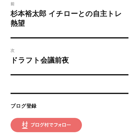
前
稿
杉本裕太郎 イチローとの自主トレ
前
の
熱望
ナ
投
ビ
稿:
ゲ
次
ドラフト会議前夜
次
ー
の
シ
投
稿:
ョ
ン
ブログ登録