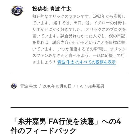
投稿者:
青波 牛太
熱狂的なオリックスファンです。1993年から応援し
ています。 選手では、田口、谷、イチローの外野ト
リオがとにかく好きでした。 オリックスのブログを
書いています。試合見れなかった人でも、僕の日記
を見れば、試合内容がわかるということを目標に書
いています。 いつか優勝するその瞬間に、オリック
スファンみなさんと喜べるよう、一緒に応援して行
きましょう！
青波 牛太 のすべての投稿を表示
投
投
カ
タ
青波 牛太
2016年10月18日
FA
糸井嘉男
稿
稿
テ
グ
者
日:
ゴ
リ
ー
「糸井嘉男 FA行使を決意」への4
件のフィードバック