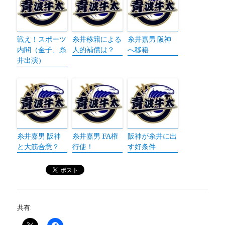
戦え！スポーツ
糸井移籍による
糸井嘉男 阪神
内閣（金子、糸
人的補償は？
へ移籍
井出演）
糸井嘉男 阪神
糸井嘉男 FA権
阪神が糸井に出
と大筋合意？
行使！
す好条件
共有: