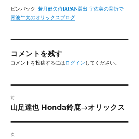
ピンバック:
若月健矢侍JAPAN選出 宇佐美の骨折で |
青波牛太のオリックスブログ
コメントを残す
コメントを投稿するには
ログイン
してください。
投
前
稿
山足達也 Honda鈴鹿→オリックス
前
の
ナ
投
ビ
稿:
次