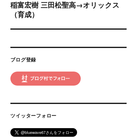
ゲ
稲富宏樹 三田松聖高→オリックス
次
の
（育成）
ー
投
シ
稿:
ョ
ン
ブログ登録
ツイッターフォロー