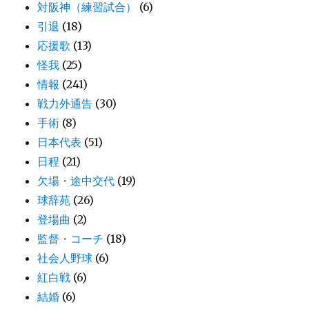
対阪神（練習試合）
(6)
引退
(18)
応援歌
(13)
怪我
(25)
情報
(241)
戦力外通告
(30)
手術
(8)
日本代表
(51)
日程
(21)
欠場・途中交代
(19)
球辞苑
(26)
登場曲
(2)
監督・コーチ
(18)
社会人野球
(6)
紅白戦
(6)
結婚
(6)