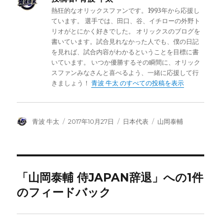
熱狂的なオリックスファンです。1993年から応援し
ています。 選手では、田口、谷、イチローの外野ト
リオがとにかく好きでした。 オリックスのブログを
書いています。試合見れなかった人でも、僕の日記
を見れば、試合内容がわかるということを目標に書
いています。 いつか優勝するその瞬間に、オリック
スファンみなさんと喜べるよう、一緒に応援して行
きましょう！
青波 牛太 のすべての投稿を表示
投
投
カ
タ
青波 牛太
2017年10月27日
日本代表
山岡泰輔
稿
稿
テ
グ
者
日:
ゴ
リ
ー
「山岡泰輔 侍JAPAN辞退」への1件
のフィードバック