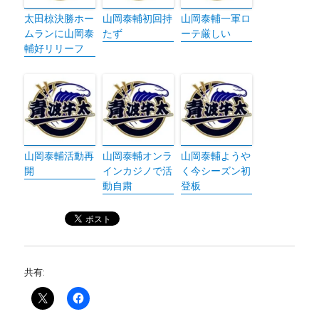
太田椋決勝ホー
山岡泰輔初回持
山岡泰輔一軍ロ
ムランに山岡泰
たず
ーテ厳しい
輔好リリーフ
山岡泰輔活動再
山岡泰輔オンラ
山岡泰輔ようや
開
インカジノで活
く今シーズン初
動自粛
登板
共有: