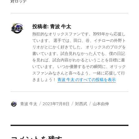
対ロッテ
投稿者:
青波 牛太
熱狂的なオリックスファンです。1993年から応援し
ています。 選手では、田口、谷、イチローの外野ト
リオがとにかく好きでした。 オリックスのブログを
書いています。試合見れなかった人でも、僕の日記
を見れば、試合内容がわかるということを目標に書
いています。 いつか優勝するその瞬間に、オリック
スファンみなさんと喜べるよう、一緒に応援して行
きましょう！
青波 牛太 のすべての投稿を表示
投
投
カ
タ
青波 牛太
2023年7月8日
対西武
山本由伸
稿
稿
テ
グ
者
日:
ゴ
リ
ー