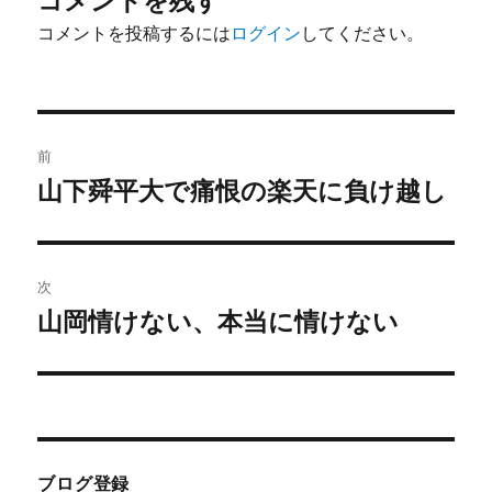
コメントを残す
コメントを投稿するには
ログイン
してください。
投
前
稿
山下舜平大で痛恨の楽天に負け越し
前
の
ナ
投
ビ
稿:
次
ゲ
山岡情けない、本当に情けない
次
の
ー
投
シ
稿:
ョ
ブログ登録