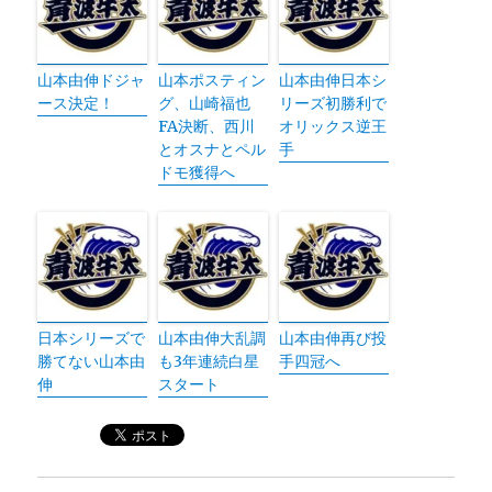
山本由伸ドジャ
山本ポスティン
山本由伸日本シ
ース決定！
グ、山崎福也
リーズ初勝利で
FA決断、西川
オリックス逆王
とオスナとペル
手
ドモ獲得へ
日本シリーズで
山本由伸大乱調
山本由伸再び投
勝てない山本由
も3年連続白星
手四冠へ
伸
スタート