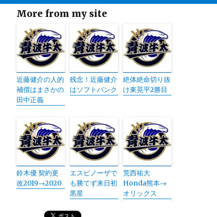
More from my site
近藤健介の人的
残念！近藤健介
絶体絶命切り抜
補償はまさかの
はソフトバンク
け東晃平2勝目
田中正義
鈴木優 契約更
エスピノーザで
荒西祐大
改2019→2020
も勝てず来日初
Honda熊本→
黒星
オリックス