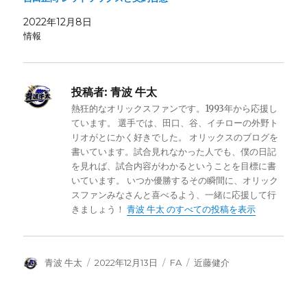
2022年12月8日
情報
投稿者:
青波 牛太
熱狂的なオリックスファンです。1993年から応援し
ています。 選手では、田口、谷、イチローの外野ト
リオがとにかく好きでした。 オリックスのブログを
書いています。試合見れなかった人でも、僕の日記
を見れば、試合内容がわかるということを目標に書
いています。 いつか優勝するその瞬間に、オリック
スファンみなさんと喜べるよう、一緒に応援して行
きましょう！
青波 牛太 のすべての投稿を表示
投
投
カ
タ
青波 牛太
2022年12月13日
FA
近藤健介
稿
稿
テ
グ
者
日:
ゴ
リ