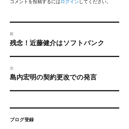
コメントを投稿するには
ログイン
してください。
投
前
稿
残念！近藤健介はソフトバンク
前
の
ナ
投
ビ
稿:
次
ゲ
島内宏明の契約更改での発言
次
の
ー
投
シ
稿:
ョ
ブログ登録
ン