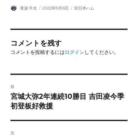
投
投
カ
青波 牛太
2022年9月6日
対日本ハム
稿
稿
テ
者
日:
ゴ
リ
ー
コメントを残す
コメントを投稿するには
ログイン
してください。
投
前
稿
宮城大弥2年連続10勝目 吉田凌今季
前
の
初登板好救援
ナ
投
ビ
稿:
ゲ
次