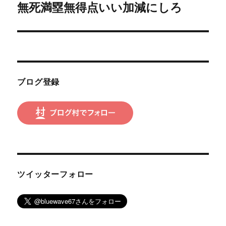
無死満塁無得点いい加減にしろ
次
ー
の
シ
投
稿:
ョ
ン
ブログ登録
ツイッターフォロー