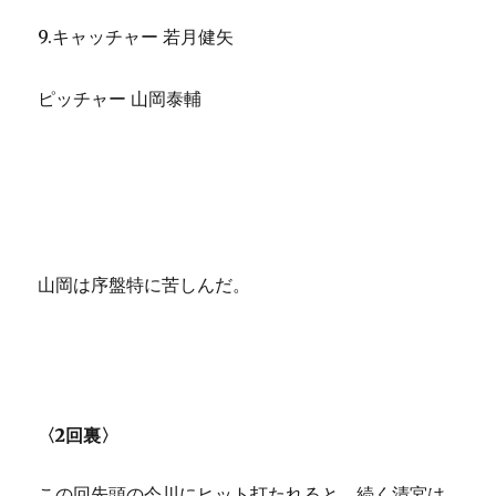
9.キャッチャー 若月健矢
ピッチャー 山岡泰輔
山岡は序盤特に苦しんだ。
〈2回裏〉
この回先頭の今川にヒット打たれると、続く清宮は