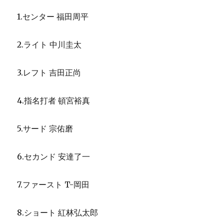
1.センター 福田周平
2.ライト 中川圭太
3.レフト 吉田正尚
4.指名打者 頓宮裕真
5.サード 宗佑磨
6.セカンド 安達了一
7.ファースト T-岡田
8.ショート 紅林弘太郎