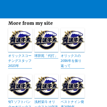
More from my site
オリックスコー
球辞苑「代打」
オリックスの
チングスタッフ
2016年を振り
2021年
返って
9/7 ソフトバン
浅村栄斗 オリ
ベストナイン発
クーオリックス
ックスとは交渉
表2016年