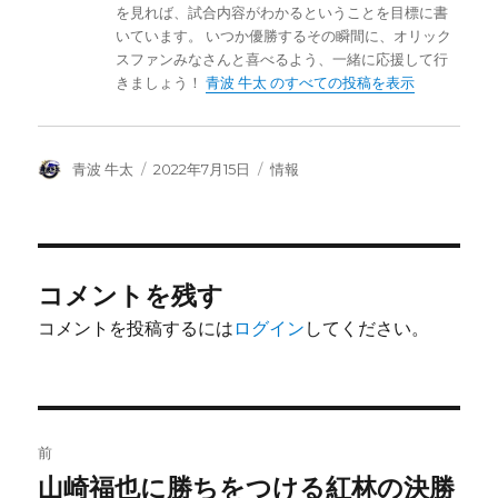
を見れば、試合内容がわかるということを目標に書
いています。 いつか優勝するその瞬間に、オリック
スファンみなさんと喜べるよう、一緒に応援して行
きましょう！
青波 牛太 のすべての投稿を表示
投
投
カ
青波 牛太
2022年7月15日
情報
稿
稿
テ
者
日:
ゴ
リ
ー
コメントを残す
コメントを投稿するには
ログイン
してください。
投
前
稿
山崎福也に勝ちをつける紅林の決勝
前