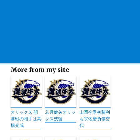
More from my site
オリックス 開
若月健矢オリッ
山岡今季初勝利
幕戦の相手は高
クス残留
も宗佑磨負傷交
橋光成
代