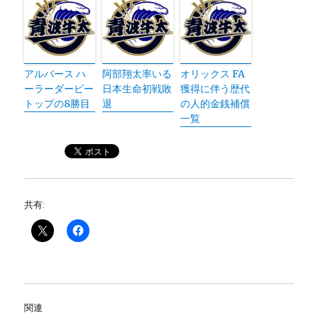
アルバース ハ
阿部翔太率いる
オリックス FA
ーラーダービー
日本生命初戦敗
獲得に伴う歴代
トップの8勝目
退
の人的金銭補償
一覧
共有:
関連