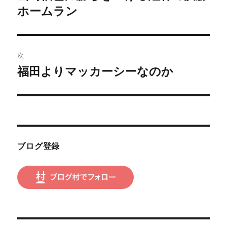
の
ホームラン
ナ
投
ビ
稿:
ゲ
次
福田よりマッカーシーなのか
次
ー
の
シ
投
稿:
ョ
ン
ブログ登録