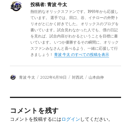
投稿者:
青波 牛太
熱狂的なオリックスファンです。1993年から応援し
ています。 選手では、田口、谷、イチローの外野ト
リオがとにかく好きでした。 オリックスのブログを
書いています。試合見れなかった人でも、僕の日記
を見れば、試合内容がわかるということを目標に書
いています。 いつか優勝するその瞬間に、オリック
スファンみなさんと喜べるよう、一緒に応援して行
きましょう！
青波 牛太 のすべての投稿を表示
投
投
カ
タ
青波 牛太
2022年6月18日
対西武
山本由伸
稿
稿
テ
グ
者
日:
ゴ
リ
ー
コメントを残す
コメントを投稿するには
ログイン
してください。