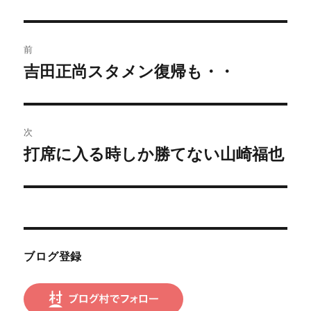
投
前
稿
吉田正尚スタメン復帰も・・
前
の
ナ
投
ビ
稿:
次
ゲ
打席に入る時しか勝てない山崎福也
次
の
ー
投
シ
稿:
ョ
ブログ登録
ン