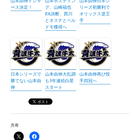
山本由伸ドジャ
山本ポスティン
山本由伸日本シ
ース決定！
グ、山崎福也
リーズ初勝利で
FA決断、西川
オリックス逆王
とオスナとペル
手
ドモ獲得へ
日本シリーズで
山本由伸大乱調
山本由伸再び投
勝てない山本由
も3年連続白星
手四冠へ
伸
スタート
共有: