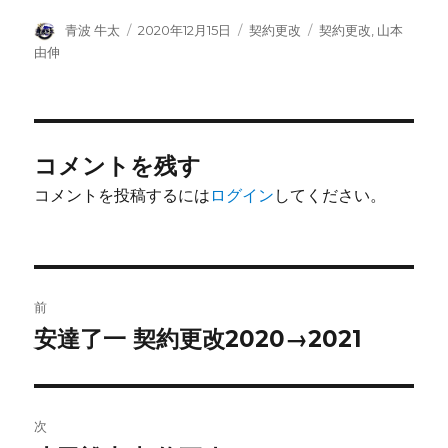
投
投
カ
タ
青波 牛太
2020年12月15日
契約更改
契約更改
,
山本
稿
稿
テ
グ
由伸
者
日:
ゴ
リ
ー
コメントを残す
コメントを投稿するには
ログイン
してください。
投
前
稿
安達了一 契約更改2020→2021
前
の
ナ
投
ビ
稿:
次